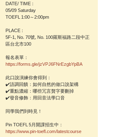
DATE/ TIME :
05/09 Saturday
TOEFL 1:00～2:00pm
PLACE :
5F-1, No. 70號, No. 100羅斯福路二段中正
區台北市100
報名表單：
https://forms.gle/jzVPJ6FNrEzgbYpBA
此口說演練你會得到：
✔️語調回饋：如何自然的做口說架構
✔️重點濃縮：哪些冗言贅字要刪掉
✔️發音修飾：用回音法學口音
同學我們到時見！
Pin TOEFL 5月開課招生中：
https://www.pin-toefl.com/latestcourse