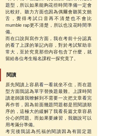
題型，所以如果能夠花些時間準備一定會
比較好。聽力方面也因為偶爾會聽英文饒
舌，覺得考試口音再不清楚也不會比
mumble rap更不清楚，所以也沒花時間準
備。
而在口說與寫作方面，我在考前十分認真
的看了上課的筆記內容，對於考試幫助非
常大，至於究竟那些內容包含了什麼，就
留給各位考生報名課程一探究竟了。
閱讀
原先閱讀上容易看一看就坐不住，而在題
型方面我認為單字替換題最難。上課時閱
讀老師讓我暸解到不需要一次把文章看完
再作答，因為前面幾題問題都是照閱讀順
序的，這極大的緩解了我看長篇文章容易
分心的問題。而如果要練習，我聽說可以
用考滿分準備。
考完後我認為托福的閱讀因為有固定題