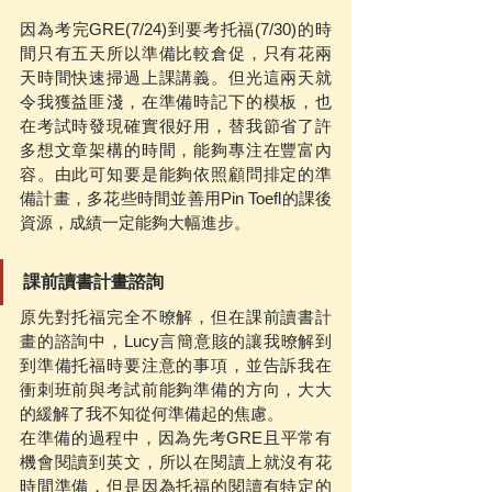
因為考完GRE(7/24)到要考托福(7/30)的時
間只有五天所以準備比較倉促，只有花兩
天時間快速掃過上課講義。但光這兩天就
令我獲益匪淺，在準備時記下的模板，也
在考試時發現確實很好用，替我節省了許
多想文章架構的時間，能夠專注在豐富內
容。由此可知要是能夠依照顧問排定的準
備計畫，多花些時間並善用Pin Toefl的課後
資源，成績一定能夠大幅進步。
課前讀書計畫諮詢
原先對托福完全不暸解，但在課前讀書計
畫的諮詢中，Lucy言簡意賅的讓我暸解到
到準備托福時要注意的事項，並告訴我在
衝刺班前與考試前能夠準備的方向，大大
的緩解了我不知從何準備起的焦慮。
在準備的過程中，因為先考GRE且平常有
機會閱讀到英文，所以在閱讀上就沒有花
時間準備，但是因為托福的閱讀有特定的