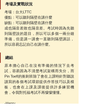
考場及實戰狀況
考場：台大LTTC
優點：可以聽到隔壁在講什麼
缺點：可以聽到隔壁在講什麼
成也隔音差敗也隔音差。考試時因為先聽
到隔壁說的題目，所以可以多個一兩分鐘
準備，但是講一講會一直聽到隔壁講話，
所以容易忘記自己在講什麼。
總結
原本擔心自己在沒有準備的情況下去考
試，容易因為不清楚考試架構而失分，而
Pin Toefl的衝刺班除了會在上課時針對聽說
讀寫的各個考試環節提供作答技巧以及模
板，也會在上課及課後提供許多練習機
會，令我對托福考試不再懞懞懂懂。
-Henry