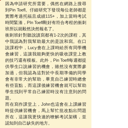
因為申請研究所需要，偶然在網路上搜尋
到Pin Toefl。仔細研究下發現每位老師都是
實際考過托福且成績115+，加上當時考試
時間緊湊，PIn Toefl剛好有符合考程的衝刺
班所以就毅然決然報名了。
衝刺班針對聽說讀寫都有1-2次的課程，其
中我認為對我幫助最大的是說和寫。在口
說課程中，Lucy會在上課時給所有同學機
會練習，這讓我能夠更快的吸收課堂上教
的技巧還有模板。此外，Pin Toefl每週都提
供學生口說練習的機會，雖然沒有實際參
加過，但我認為這對於中長期準備的同學
會有非常大的幫助，畢竟自己練習時總會
有些盲點，而這課後練習機會就可以幫助
學生找到平常自己練習時沒有注意到的問
題。
而在寫作課堂上，John也這會在上課練習
時提供練習機會，馬上幫忙批改點出問題
所在，這讓我更快速的暸解考試架構，並
認知到自己缺失的地方。