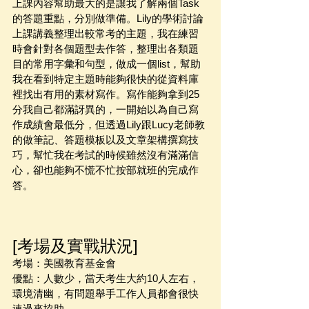
上課內容幫助最大的是讓我了解兩個Task
的答題重點，分別做準備。Lily的學術討論
上課講義整理出較常考的主題，我在練習
時會針對各個題型去作答，整理出各類題
目的常用字彙和句型，做成一個list，幫助
我在看到特定主題時能夠很快的從資料庫
裡找出有用的素材寫作。寫作能夠拿到25
分我自己都滿訝異的，一開始以為自己寫
作成績會最低分，但透過Lily跟Lucy老師教
的做筆記、答題模板以及文章架構撰寫技
巧，幫忙我在考試的時候雖然沒有滿滿信
心，卻也能夠不慌不忙按部就班的完成作
答。
[考場及實戰狀況]
考場：美國教育基金會
優點：人數少，當天考生大約10人左右，
環境清幽，有問題舉手工作人員都會很快
速過來協助