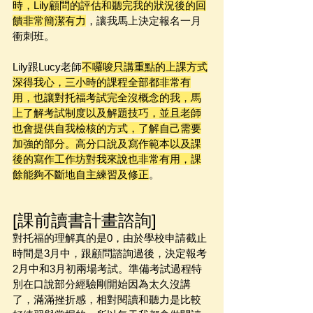
時，Lily顧問的評估和聽完我的狀況後的回
饋非常簡潔有力
，讓我馬上決定報名一月
衝刺班。
Lily跟Lucy老師
不囉唆只講重點的上課方式
深得我心，三小時的課程全部都非常有
用，也讓對托福考試完全沒概念的我，馬
上了解考試制度以及解題技巧，並且老師
也會提供自我檢核的方式，了解自己需要
加強的部分。高分口說及寫作範本以及課
後的寫作工作坊對我來說也非常有用，課
餘能夠不斷地自主練習及修正
。
[課前讀書計畫諮詢]
對托福的理解真的是0，由於學校申請截止
時間是3月中，跟顧問諮詢過後，決定報考
2月中和3月初兩場考試。準備考試過程特
別在口說部分經驗剛開始因為太久沒講
了，滿滿挫折感，相對閱讀和聽力是比較