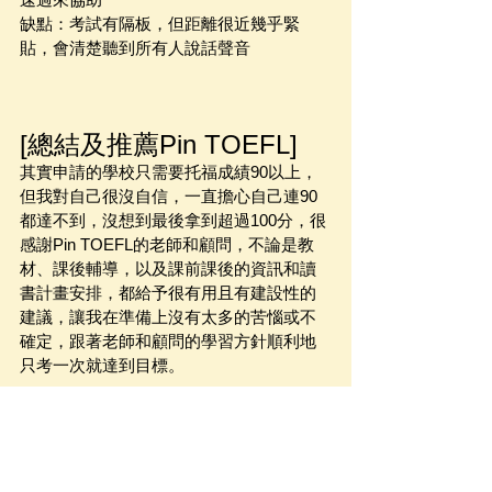
缺點：考試有隔板，但距離很近幾乎緊
貼，會清楚聽到所有人說話聲音
[總結及推薦Pin TOEFL]
其實申請的學校只需要托福成績90以上，
但我對自己很沒自信，一直擔心自己連90
都達不到，沒想到最後拿到超過100分，很
感謝Pin TOEFL的老師和顧問，不論是教
材、課後輔導，以及課前課後的資訊和讀
書計畫安排，都給予很有用且有建設性的
建議，讓我在準備上沒有太多的苦惱或不
確定，跟著老師和顧問的學習方針順利地
只考一次就達到目標。
如果你想快速考到理想托福分數，加入業
界破105+比例最高的Pin TOEFL進階衝刺
班！