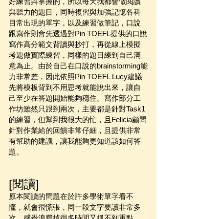
好練習與掌握的，所以每天我都會做閱讀
與聽力的題目，同時複習與加強記憶各科
目常出現的單字，以及練習做筆記，口說
跟寫作則會先透過對Pin TOEFL提供的口說
寫作高分範文背讀與抄打，再從線上模擬
考題做實際練習，同樣的題目練到自己滿
意為止。由於自己在口說的brainstorming能
力非常差，因此依照Pin TOEFL Lucy建議
先將模板背到不用思考就能說出來，讓自
己至少在答題開始能夠穩住。寫作部分工
作坊雖然只跟到兩次，主要都是針對Task1
的練習，但幫到我很大的忙，且Felicia顧問
針對作業給的回饋非常仔細，且提供非常
有幫助的建議，讓我能夠更知道該如何答
題。
[閱讀]
原本閱讀的問題在於許多學術單字看不
懂，就會很慌張，同一段文字要讀非常多
次，感覺浪費掉很多時間又抓不到重點，