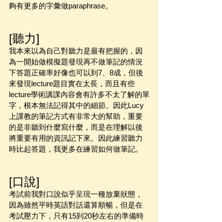
夠有更多的字彙做paraphrase。
[聽力]
我本來以為自己對聽力是最有把握的，因
為一開始做模擬題發現再不做筆記的情況
下答題正確率好像也可以到7、8成，但後
來發現lecture題目實在太長，而且有些
lecture學術講課內容會有許多不太了解的單
字，根本無法記得其中的細節。因此Lucy
上課教的筆記方式有非常大的幫助，重要
的是非聽到什麼寫什麼，而是在理解以後
將重要有用的資訊記下來。因此練習聽力
時比起答題，我更多在練習如何做筆記。
[口說]
考試前我對口說似乎呈現一種放棄狀態，
因為雖然平時英語對話還算順暢，但是在
考試壓力下，只有15到20秒左右的準備時