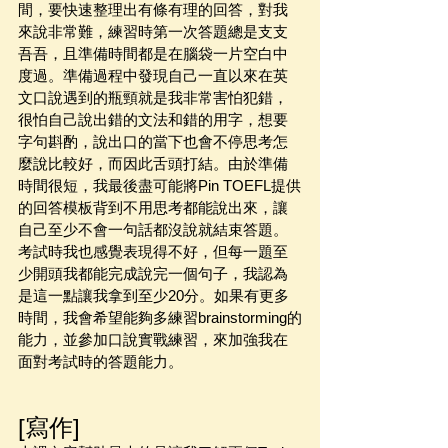
間，要快速整理出有條有理的回答，對我
來說非常難，練習時第一次答題總是支支
吾吾，且準備時間都是在腦袋一片空白中
度過。準備過程中發現自己一直以來在英
文口說遇到的瓶頸就是我非常害怕犯錯，
很怕自己說出錯的文法和錯的用字，想要
字句斟酌，說出口的當下也會不停思考怎
麼說比較好，而因此舌頭打結。由於準備
時間很短，我最後盡可能將Pin TOEFL提供
的回答模板背到不用思考都能說出來，讓
自己至少不會一句話都沒說就結束答題。
考試時我也感覺表現得不好，但每一題至
少開頭我都能完成說完一個句子，我認為
是這一點讓我拿到至少20分。如果有更多
時間，我會希望能夠多練習brainstorming的
能力，並參加口說實戰練習，來加強我在
面對考試時的答題能力。
[寫作]