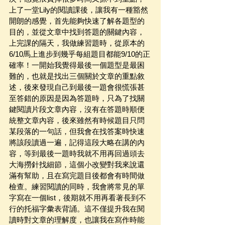
上了一堂Lily的閱讀課後，讓我有一種豁然
開朗的感覺，首先能夠快速了解各題型的
目的，並從文章中找到答題的關鍵內容，
上完課的隔天，我做練習題時，從原本的
6/10馬上進步到幾乎每組題目都能9/10的正
確率！一開始我覺得最後一個題型是最困
難的，也就是找出三個關於文章的重點敘
述，後來發現自己到最後一題會很慌張甚
至答錯的原因是因為答題時，只為了找關
鍵閱讀片段文章內容，沒有在答題時順便
統整文章內容，後來雖然有時候題目只問
某段落的一句話，但我會在找答案時快速
將該段讀過一遍，記得這段大略在講的內
容，等到最後一題時我就不用再回過頭去
大海撈針找細節，這個小改變對我來說還
滿有幫助，且在寫完題目後都會有時間做
檢查。練習閱讀的同時，我會將常見的單
字寫在一個list，後期就不用再看著長到不
行的托福字彙表背誦。這不僅提升我在閱
讀時對文章的理解度，也讓我在寫作時能