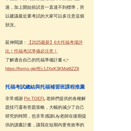
過，加上開始前試音一直達不到標準，所
以建議最近要考試的大家可以多注意這個
狀況。
延伸閱讀：
【2025最新】6大托福考場評
比！托福考試準備必注意！
了解適合自己的托福準備計畫 👉 
https://forms.gle/fEc1JXeK3KMqt8ZZ8
托福考試總結與托福補習班課程推薦
非常感謝 
Pin TOEFL
 老師們提供的各種解
題技巧還有答題策略，大幅的減少了自己
研究的時間，也非常感謝Lily老師在後期提
供的讀書計畫，讓我在短期內更有效率的