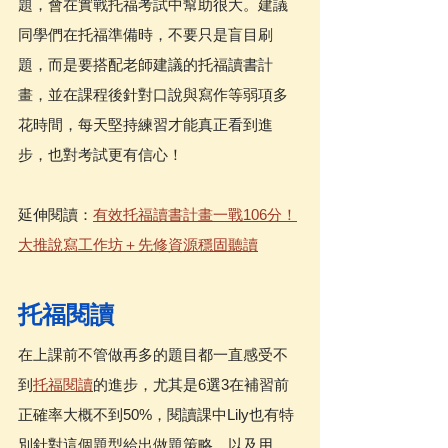
題，會在實戰托福考試中幫助很大。建議
同學們在托福準備時，不要只是盲目刷
題，而是要搭配老師建議的托福讀書計
畫，並在課程後針對口說與寫作等弱項多
花時間，每天堅持練習才能真正看到進
步，也對考試更有信心！
延伸閱讀：
有效托福讀書計畫一戰106分！
大推說寫工作坊＋先修資源穩固聽讀
托福閱讀
在上課前不管做再多的題目都一直感受不
到
托福閱讀
的進步，尤其是6選3在補習前
正確率大概不到50%，閱讀課中Lily也有特
別針對這個題型給出做題策略，以及用