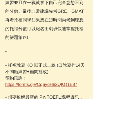
練習並且在一戰就拿下自己完全意想不到
的分數。最後非常建議先考GRE、GMAT
再考托福同學如果想在短時間內考到理想
的托福分數可以報名衝刺班快速掌握托福
的解題策略!
-
• 托福說寫 KO 班正式上線 (口說寫作14天
不間斷練習+顧問批改)
預約諮詢：
https://forms.gle/CqiiiyqH82QKQ1E87
• 想要暸解最新的 Pin TOEFL 課程資訊，
https://www.pin-toefl.com/pintoefl-course
• Pin TOEFL顧問介紹，
https://www.pin-
toefl.com/our-consultants