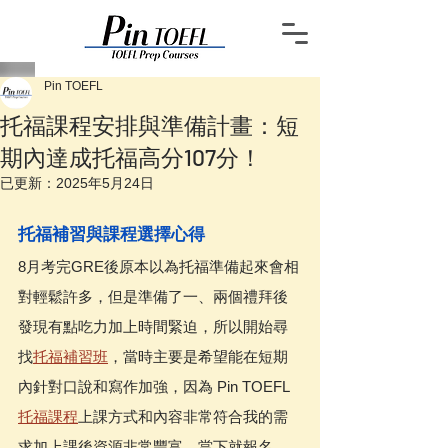
Pin TOEFL
托福課程安排與準備計畫：短
期內達成托福高分107分！
已更新：
2025年5月24日
托福補習與課程選擇心得
8月考完GRE後原本以為托福準備起來會相
對輕鬆許多，但是準備了一、兩個禮拜後
發現有點吃力加上時間緊迫，所以開始尋
找
托福補習班
，當時主要是希望能在短期
內針對口說和寫作加強，因為 Pin TOEFL 
托福課程
上課方式和內容非常符合我的需
求加上課後資源非常豐富，當下就報名