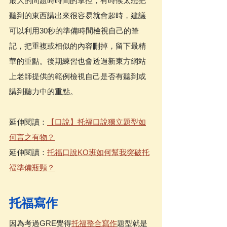
最大的問題時時間的掌控，有時候太想把
聽到的東西講出來很容易就會超時，建議
可以利用30秒的準備時間檢視自己的筆
記，把重複或相似的內容刪掉，留下最精
華的重點。後期練習也會透過新東方網站
上老師提供的範例檢視自己是否有聽到或
講到聽力中的重點。
延伸閱讀：
【口說】托福口說獨立題型如
何言之有物？
延伸閱讀：
托福口說KO班如何幫我突破托
福準備瓶頸？
托福寫作
因為考過GRE覺得
托福整合寫作
題型就是