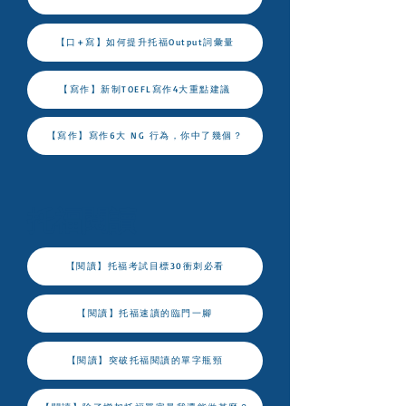
【口+寫】如何提升托福Output詞彙量
【寫作】新制TOEFL寫作4大重點建議
【寫作】寫作6大 NG 行為，你中了幾個？
托福閱讀
【閱讀】托福考試目標30衝刺必看
【閱讀】托福速讀的臨門一腳
【閱讀】突破托福閱讀的單字瓶頸