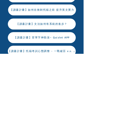
【讀書計畫】如何在衝刺托福之前 提升英文實力
【讀書計畫】文法如何有系統的進步？
【讀書計畫】背單字神助攻– Quizlet APP
【讀書計畫】托福考試心態調整 - 一戰破百 v.s. 長期備考
【托福 vs. 雅思】 - 英語檢定的差別
【讀書計畫】3 Steps to Becoming Great at Anything (TOEFL edition)
【TOEFL-GRE、TOEFL誰先誰後？】
【托福及GRE,GMAT如何連貫準備】- 6大方式閱讀聽力篇