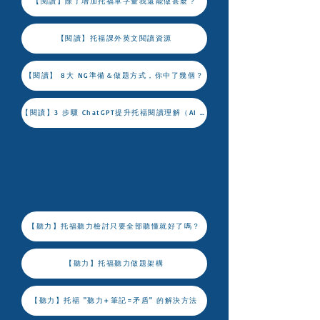
【閱讀】除了增加托福單字量我還能做甚麼？
【閱讀】托福課外英文閱讀資源
【閱讀】 8大 NG準備＆做題方式，你中了幾個？
【閱讀】3 步驟 ChatGPT提升托福閱讀理解（AI PART 2)
托福聽力
【聽力】托福聽力檢討只要全部聽懂就好了嗎？
【聽力】托福聽力做題架構
【聽力】托福 "聽力+筆記=矛盾" 的解決方法