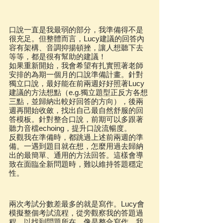
口說一直是我最弱的部分，我準備得不是
很充足。但整體而言，Lucy建議的回答內
容有架構、音調抑揚頓挫，讓人想聽下去
等等，都是很有幫助的建議！
如果重新開始，我會希望有扎實照著老師
安排的為期一個月的口說準備計畫。針對
獨立口說，最好能在前兩週好好照著Lucy
建議的方法想點（e.g.獨立題型正反方各想
三點，並歸納出較好回答的方向），後兩
週再開始收斂，找出自己最自然舒服的回
答模板。針對整合口說，前期可以多跟著
聽力音檔echoing，提升口說流暢度。
反觀我在準備時，都跳過上述前兩週的準
備。一遇到題目就在想，怎麼用過去歸納
出的最簡單、通用的方法回答。這樣會導
致在面臨全新問題時，難以維持答題穩定
性。
兩次考試分數差最多的就是寫作。Lucy會
模擬整個考試流程，從旁觀察我的答題過
程，以找到問題所在。像是整合寫作，我