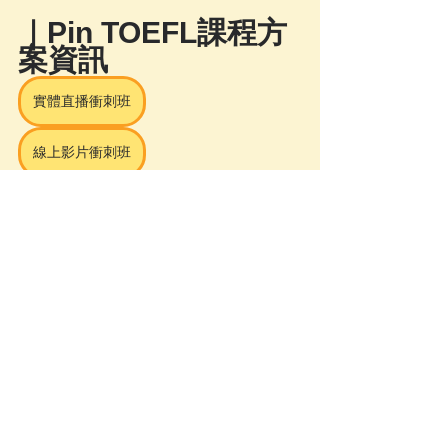
｜Pin TOEFL課程方
案資訊
實體直播衝刺班
線上影片衝刺班
｜歡迎預約免費試聽
及課程諮詢
填寫試聽諮詢表單