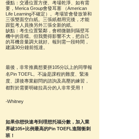
優點：交通位置方便、考場乾淨、如有需
要，Merica Group會發耳塞 （American 
Life Learning不確定）。考場皆會發放筆和
三張雙面空白紙。三張紙都用完後，才能
跟監考人員換另外三張全新的紙。 
缺點：考生位置緊鄰，會稍微聽到隔壁耳
機中的音檔。但我覺得影響不大，把自己
的耳機音量調大就好。報到需一段時間，
建議30分鐘前抵達。 
最後，非常推薦想要拼105分以上的同學報
名Pin TOEFL。不論是課程的難度、緊湊
度、課後專業顧問的諮詢及高壓的練習，
都對於需要明確拉高分的人非常受用！
-Whitney
如果你想快速考到理想托福分數，加入業
界破105+比例最高的Pin TOEFL進階衝刺
班！