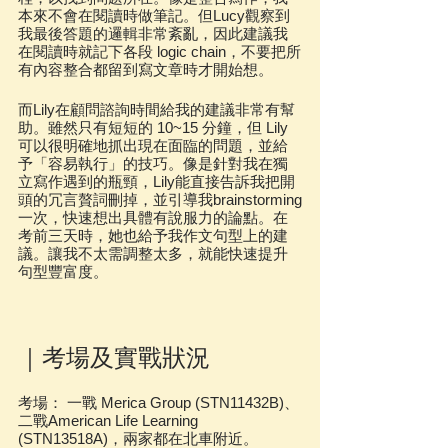
本來不會在閱讀時做筆記。但Lucy觀察到
我最後答題的邏輯非常紊亂，因此建議我
在閱讀時就記下各段 logic chain，不要把所
有內容整合都留到寫文章時才開始想。
而Lily在顧問諮詢時間給我的建議非常有幫
助。雖然只有短短的 10~15 分鐘，但 Lily
可以很明確地抓出現在面臨的問題，並給
予「容易執行」的技巧。像是針對我在獨
立寫作遇到的瓶頸，Lily能直接告訴我把開
頭的冗言贅詞刪掉，並引導我brainstorming
一次，快速想出具體有說服力的論點。在
考前三天時，她也給予我作文句型上的建
議。讓我不太需調整太多，就能快速提升
句型豐富度。
｜考場及實戰狀況
考場： 一戰 Merica Group (STN11432B)、
二戰American Life Learning 
(STN13518A)，兩家都在北車附近。 