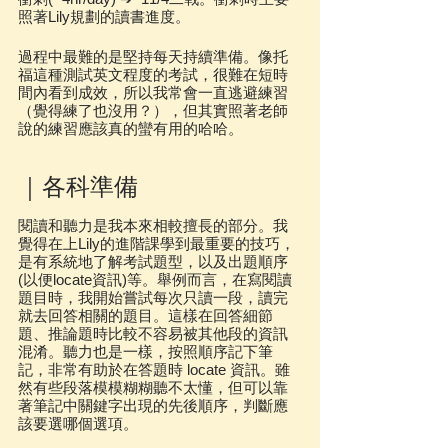
照著Lily規劃的讀書進度。
過程中最難的是堅持每天持續準備。像托
福這種測試英文程度的考試，很難在短時
間內看到成效，所以我常會一直逃避練習
（覺得練了也沒用？），但其實照著老師
說的練習應該真的蠻有用的哈哈。
｜各科準備
閱讀和聽力是我本來相較擅長的部分。我
覺得在上Lily的進階課學到最重要的技巧，
是有系統地了解考試題型，以及出題順序
(以便locate資訊)等。舉例而言，在寫閱讀
題目時，我開始嘗試每次只讀一段，讀完
就去回答相關的題目。這樣在回答細節
題、推論題時比較不容易被其他段的資訊
混淆。聽力也是一樣，按照順序記下筆
記，非常有助於在答題時 locate 資訊。雖
然有些段落模模糊糊聽不太懂，但可以靠
著筆記中關鍵字出現的先後順序，判斷應
該要選哪個選項。