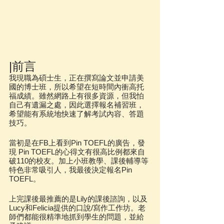
|前言
我現職為碩士生，正在撰寫論文並申請美
國的博士班，所以希望在短時間內衝高托
福成績。雖然網路上有很多資源，但我怕
自己有遺漏之處，因此選擇報名補習班，
希望能有系統地快速了解考試內容、答題
技巧。
當初是在FB上看到Pin TOEFL的廣告，發
現 Pin TOEFL的心得文有很高比例都來自
破110的校友。加上小班教學、課後輔導等
特色非常吸引人，我最後決定報名Pin 
TOEFL。
上完課後最推薦的是Lily的課後諮詢，以及
Lucy和Felicia提供的口說/寫作工作坊。老
師們都能很精準地抓到學生的問題，並給