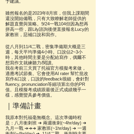
予建議。
雖然報名的是2023年8月班，但我上課期間
還沒開始備戰，只有大致瞭解老師提供的
解題直覺與策略。9/24一戰104但因為想再
拼高一些，跟Lily諮詢後便直接報名Lucy的
家教班，惡補口說和寫作。
從八月到11/4二戰，密集準備期大概是三
週，每天平均準備4小時。口說佔2~3小
時，其他時間主要是分配給寫作，偶爾不
想寫作文就練聽力/閱讀。
我在考前三天買了托福官方模擬考來做，
適應考試節奏。它會使用AI rater 幫忙批改
寫作&口說，口說的feedback很細，會針對
fluency, pronunciation等細項算出你的PR
值。且模擬考成績跟最後正式成績幾乎一
樣，感覺蠻具參考價值。
｜準備計畫
我原本對托福毫無概念。這次準備時程
是：八月衝刺班 ➔ 兩週衝刺(~4hr/day) ➔ 
九月一戰 ➔➔➔ 家教班(~1hr/day) ➔ 一週
衝刺(~4hr/day) ➔  11/4二戰。衝刺時主要