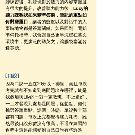
聽練習後，我發現對於聽力的內容掌握度
有很大的提升。改善聽力能力後，
Lucy的
聽力課教我如果精準答題，筆記的重點如
何對應題目
，講者的態度以及對話中的人
事時地物都是答題關鍵。如果回到一開始
準備托福時，我會讓自己更早沈浸在英文
環境中，更廣泛的聽英文，讓腦袋塞滿各
種英聽。
[口說]
因為口說一直在20分以下徘徊，而且每次
考完試都不知道到底問題出在哪裡，於是
我參加與Lily的一對一家教班。不上還好，
一上才發現到處都是問題，從想點、如何
挑選答題重點、語調、時態、單複數全部
都有問題，每次上完都覺得腦力耗盡。雖
然最後口說分數沒有很高，不過在練習的
過程中還是能感受到自己口說有些許進