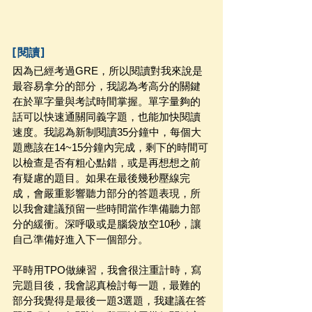
[閱讀]
因為已經考過GRE，所以閱讀對我來說是
最容易拿分的部分，我認為考高分的關鍵
在於單字量與考試時間掌握。單字量夠的
話可以快速通關同義字題，也能加快閱讀
速度。我認為新制閱讀35分鐘中，每個大
題應該在14~15分鐘內完成，剩下的時間可
以檢查是否有粗心點錯，或是再想想之前
有疑慮的題目。如果在最後幾秒壓線完
成，會嚴重影響聽力部分的答題表現，所
以我會建議預留一些時間當作準備聽力部
分的緩衝。深呼吸或是腦袋放空10秒，讓
自己準備好進入下一個部分。
平時用TPO做練習，我會很注重計時，寫
完題目後，我會認真檢討每一題，最難的
部分我覺得是最後一題3選題，我建議在答