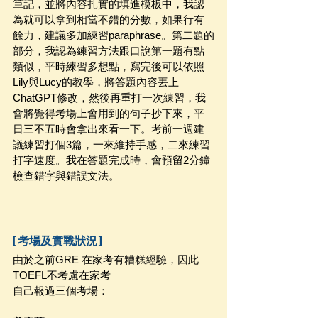
筆記，並將內容扎實的填進模板中，我認
為就可以拿到相當不錯的分數，如果行有
餘力，建議多加練習paraphrase。第二題的
部分，我認為練習方法跟口說第一題有點
類似，平時練習多想點，寫完後可以依照
Lily與Lucy的教學，將答題內容丟上
ChatGPT修改，然後再重打一次練習，我
會將覺得考場上會用到的句子抄下來，平
日三不五時會拿出來看一下。考前一週建
議練習打個3篇，一來維持手感，二來練習
打字速度。我在答題完成時，會預留2分鐘
檢查錯字與錯誤文法。
[考場及實戰狀況]
由於之前GRE 在家考有糟糕經驗，因此
TOEFL不考慮在家考
自己報過三個考場：