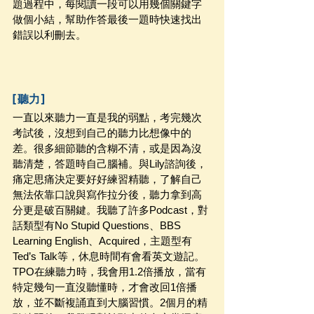
題過程中，每閱讀一段可以用幾個關鍵字
做個小結，幫助作答最後一題時快速找出
錯誤以利刪去。
[聽力]
一直以來聽力一直是我的弱點，考完幾次
考試後，沒想到自己的聽力比想像中的
差。很多細節聽的含糊不清，或是因為沒
聽清楚，答題時自己腦補。與Lily諮詢後，
痛定思痛決定要好好練習精聽，了解自己
無法依靠口說與寫作拉分後，聽力拿到高
分更是破百關鍵。我聽了許多Podcast，對
話類型有No Stupid Questions、BBS 
Learning English、Acquired，主題型有 
Ted’s Talk等，休息時間有會看英文遊記。
TPO在練聽力時，我會用1.2倍播放，當有
特定幾句一直沒聽懂時，才會改回1倍播
放，並不斷複誦直到大腦習慣。2個月的精