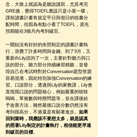
念，大致上就認為是聽說讀寫，尤其考完
GRE後，覺得TOEFL應該只是小菜一碟，
課前讀書計畫有規定平日與假日的唸書分
配時間，但因為有點小看了TOEFL，原先
預期能在3個月內考到破百。
一開始沒有好好的依照制定的讀書計畫執
行，浪費了許多時間與金錢。到了9月，又
重新向Lily諮詢了一次，主要針對聽力與口
說的部分。聽力部分持續練習精聽，並發
現自己在考試時對於Conversation題型答題
容易混淆，因此特別加強Conversation的練
習。口說部分，透過與Lily的家教課，Lily會
直指我口說的問題核心，例如嚴重的吱吱
嗚嗚，單複數與時態問題等，並在課後給
予改善方法，雖然最後口說分數仍然沒有
考到很高分，不過還是有顯著進步。
如果
回到當時，我應該不要想太多，就是認真
的照著Lily制定的計畫執行，相信能更早達
到破百的目標
。