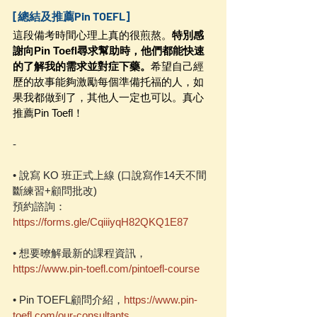
[總結及推薦Pin TOEFL]
這段備考時間心理上真的很煎熬。
特別感
謝向Pin Toefl尋求幫助時，他們都能快速
的了解我的需求並對症下藥。
希望自己經
歷的故事能夠激勵每個準備托福的人，如
果我都做到了，其他人一定也可以。真心
推薦Pin Toefl！
-
• 說寫 KO 班正式上線 (口說寫作14天不間
斷練習+顧問批改)
預約諮詢：
https://forms.gle/CqiiiyqH82QKQ1E87
• 想要暸解最新的課程資訊，
https://www.pin-toefl.com/pintoefl-course
• Pin TOEFL顧問介紹，
https://www.pin-
toefl.com/our-consultants