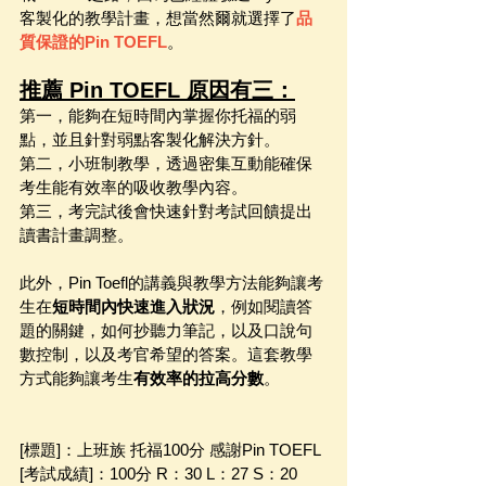
客製化的教學計畫，想當然爾就選擇了
品
質保證的Pin TOEFL
。
推薦 Pin TOEFL 原因有三：
第一，能夠在短時間內掌握你托福的弱
點，並且針對弱點客製化解決方針。
第二，小班制教學，透過密集互動能確保
考生能有效率的吸收教學內容。
第三，考完試後會快速針對考試回饋提出
讀書計畫調整。
此外，Pin Toefl的講義與教學方法能夠讓考
生在
短時間內快速進入狀況
，例如閱讀答
題的關鍵，如何抄聽力筆記，以及口說句
數控制，以及考官希望的答案。這套教學
方式能夠讓考生
有效率的拉高分數
。
[標題]：上班族 托福100分 感謝Pin TOEFL 
[考試成績]：100分 R：30 L：27 S：20 