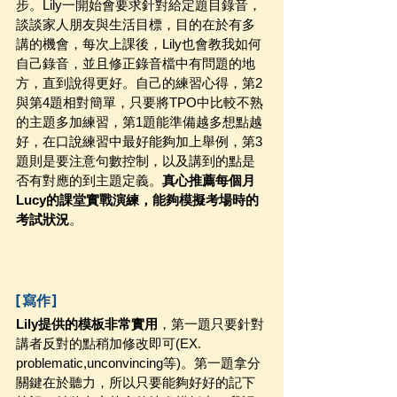
步。Lily一開始會要求針對給定題目錄音，
談談家人朋友與生活目標，目的在於有多
講的機會，每次上課後，Lily也會教我如何
自己錄音，並且修正錄音檔中有問題的地
方，直到說得更好。自己的練習心得，第2
與第4題相對簡單，只要將TPO中比較不熟
的主題多加練習，第1題能準備越多想點越
好，在口說練習中最好能夠加上舉例，第3
題則是要注意句數控制，以及講到的點是
否有對應的到主題定義。
真心推薦每個月
Lucy的課堂實戰演練，能夠模擬考場時的
考試狀況
。
[寫作]
Lily提供的模板非常實用
，第一題只要針對
講者反對的點稍加修改即可(EX. 
problematic,unconvincing等)。第一題拿分
關鍵在於聽力，所以只要能夠好好的記下