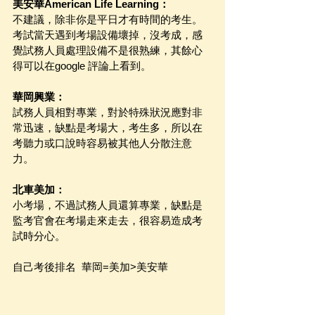
美安華American Life Learning：
不建議，除非你是平日才有時間的考生。
考試當天遇到考場設備壞掉，沒考成，感
覺試務人員處理設備不是很熟練，其餘心
得可以在google 評論上看到。
華岡興業：
試務人員相對專業，對於特殊狀況應對非
常迅速，缺點是考場大，考生多，所以在
考聽力或口說時容易被其他人分散注意
力。
北車美加：
小考場，不過試務人員還算專業，缺點是
監考官會在考場走來走去，很容易造成考
試時分心。
自己考後排名  華岡=美加>美安華