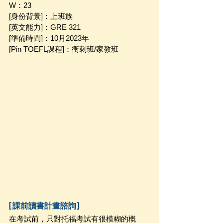
W：23
[身份背景]：上班族
[英文能力]：GRE 321
[準備時間]：10月2023年 
[Pin TOEFL課程]：衝刺班/家教班
[課前讀書計畫諮詢]
在考試前，只對托福考試有很模糊的概