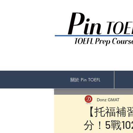
關於 Pin TOEFL
Donz GMAT
【托福補習高
分！5戰102