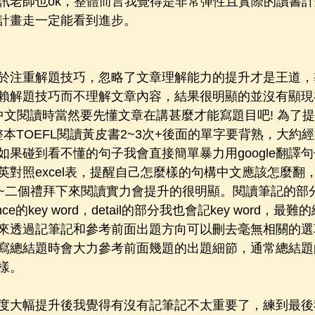
訊老師也ok，整體而言我覺得是非常彈性且實際的讀書
計畫走一定能看到進步。
於注重解題技巧，忽略了文章理解能力的提升才是王道，
賴解題技巧而不理解文章內容，結果很明顯的並沒有顯現在成
考中文閱讀時當然要先懂文章在講甚麼才能寫題目吧! 為了
完整本TOEFL閱讀黃皮書2~3次+後面的單字要背熟，大約
如果碰到看不懂的句子我會直接簡單暴力用google翻譯
英對照excel表，提醒自己怎麼樣的句構中文應該怎麼翻
~二個禮拜下來閱讀實力會提升的很明顯。閱讀筆記的部
tence的key word，detail的部分我也會記key word，
來透過記筆記和參考前面出題方向可以刪去毫無相關的選
寫總結題時會大力參考前面幾題的出題細節，通常總結題
樣。
度大幅提升後我覺得有沒有記筆記不太重要了，練到最後