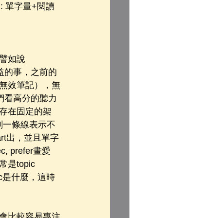
 單字量+閱讀
譬如說
效益的事，之前的
無效筆記），無
我們看高分的聽力
是存在固定的架
劃一條線表示不
art出，並且單字
 prefer畫愛
topic 
opic是什麼，這時
會比較容易專注