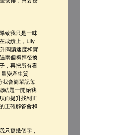
計畫安排，只要按
導致我只是一味
績上，Lily
提升閱讀速度和實
經過兩個禮拜後換
句子，再把所有看
，量變產生質
分我會簡單記每
最難的總結題一開始我
項而提升找到正
的正確解答會和
我只寫幾個字，