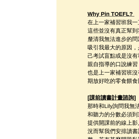
Why Pin TOEFL? 
在上一家補習班我一
這些並沒有真正幫到
釐清我無法進步的問
吸引我最大的原因，
己考試盲點或是沒有
親自指導的口說練習
也是上一家補習班沒有
期放好吃的零食餵食
[課前讀書計畫諮詢]
那時和Lily詢問我
和聽力的分數必須到頂
提供開課前的線上影
況而幫我們安排讀書