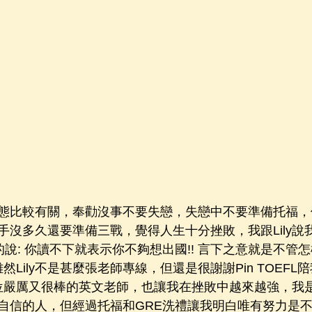
態比較有關，奉勸沒事不要失戀，失戀中不要準備托福，
手沒多久還要準備三戰，覺得人生十分挫敗，我跟Lily說
厲的說: 你讀不下就表示你不夠想出國!! 言下之意就是不管怎
)雖然Lily不是甚麼張老師專線，但還是很謝謝Pin TOEF
是一位嚴厲又很棒的英文老師，也讓我在挫敗中越來越強，我
自信的人，但經過托福和GRE洗禮讓我明白唯有努力是不