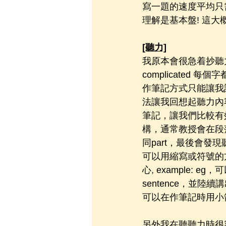
寫一題的速度平均只
理解是基本盤! 這大
[聽力]
我原本會很急着抄聽
complicate
作筆記方式只能讓我
法讓我回想起聽力內容
筆記，讓我們比較有效
構，通常教授會在段
同part，最後會發現
可以用縮寫或符號的方式就能
心, example:
sentence，並陸續講
可以在作筆記時用小箭頭來
另外我在聽聽力時很