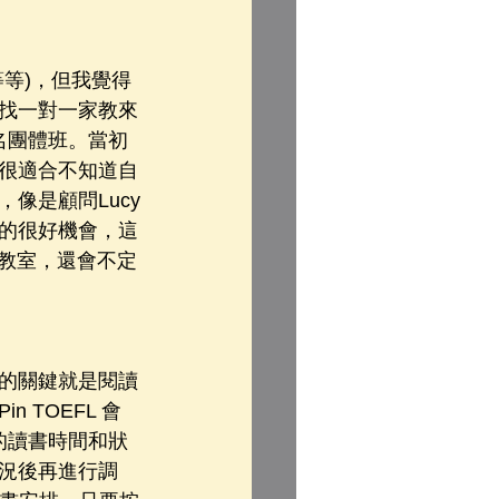
等)，但我覺得
找一對一家教來
名團體班。當初
很適合不知道自
像是顧問Lucy
的很好機會，這
習教室，還會不定
百的關鍵就是閱讀
TOEFL 會
的讀書時間和狀
況後再進行調