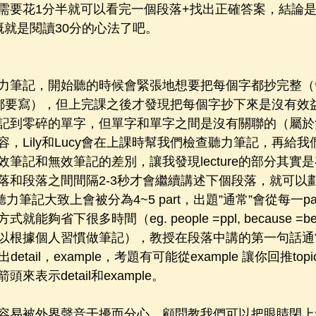
需要花1分半就可以看完一個段落+找出正確答案，結論是:
概就是閱讀30分的心法了吧。
力筆記，開始聽的時候會緊張地想要把每個字都抄完整（
d 每個字都要寫），但上完課之後才發現把每個字抄下來是沒有
記到零碎的單字，但單字和單字之間是沒有關聯的（屬於
，Lily和Lucy會在上課時幫我們檢查聽力筆記，再給
筆記和無效筆記的差別，讓我發現lecture的部分其實
落和段落之間間隔2-3秒才會繼續講述下個段落，就可以
聽力筆記大致上會被分為4~5 part，出題”通常”會從每一p
夠省下很多時間（eg. people =ppl, because =bec,
 eg，可以根據個人習慣做筆記），教授在段落中講的第一句話通常是
出detail，example，考題有可能從example 讓你回推t
表示detail和example。
容易被外界聲音干擾而分心，顧問教我們可以把眼睛閉上