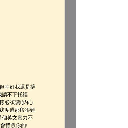
但幸好我還是撐
我讀不下托福
樣必須讀!(內心
L陪我度過那段很難
是個英文實力不
會背叛你的!