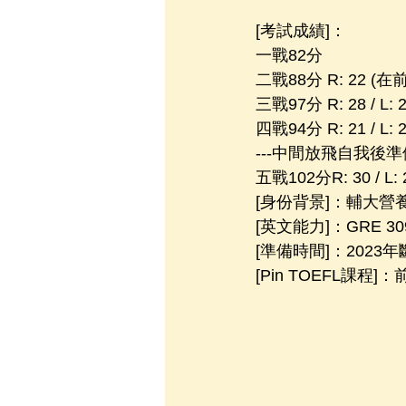
[考試成績]：
一戰82分
二戰88分 R: 22 
三戰97分 R: 28 / L:
四戰94分 R: 21 / L: 2
---中間放飛自我後準
五戰102分R: 30 / L: 26
[身份背景]：輔大營養
[英文能力]：GRE 309(
[準備時間]：2023年斷
[Pin TOEFL課程