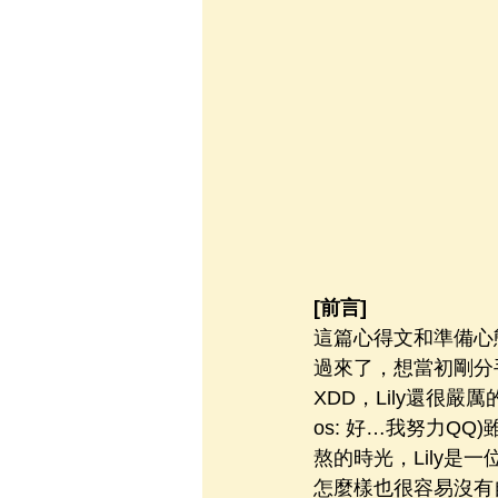
[前言]
這篇心得文和準備心
過來了，想當初剛分
XDD，Lily還很嚴
os: 好…我努力QQ
熬的時光，Lily
怎麼樣也很容易沒有