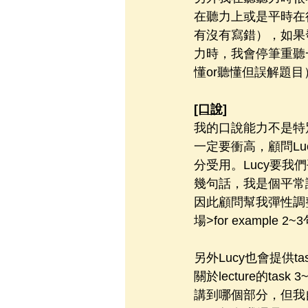
在聽力上或是平時在
有沒有寫錯），如果
力時，我會停筆重聽一
懂or聽懂但誤解題目
[口說]
我的口說能力不是特
一定要衝高，顧問Lu
分受用。Lucy要我
幾句話，我是個平常
因此顧問幫我彈性調
場>for example 2~
另外Lucy也會提供t
關於lecture的t
講到哪個部分，但我自