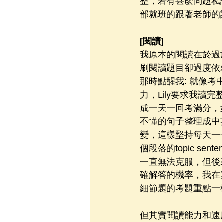
整，若有甚麼問題私
部就班的跟著老師的
[閱讀]
我原本的閱讀在於過
刷閱讀題目卻過度依
那時點醒我: 就像
力，Lily要求我讀
成一天一回考滿分，
不懂的句子整理成中
變，這樣堅持每天一
個段落的topic sen
一直無法克服，但後
確解答的機率，我在
細節題的考題重點一
但其實閱讀能力和速