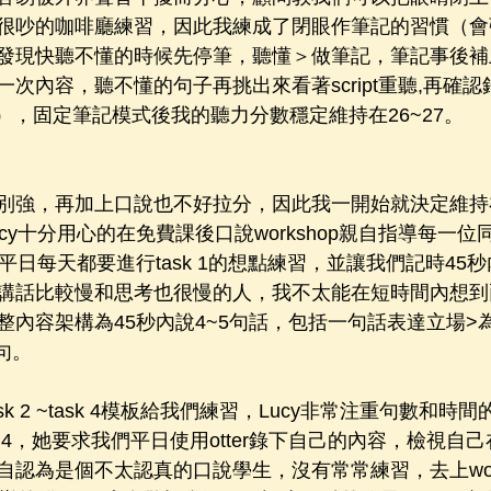
很吵的咖啡廳練習，因此我練成了閉眼作筆記的習慣（會
發現快聽不懂的時候先停筆，聽懂＞做筆記，筆記事後補
次內容，聽不懂的句子再挑出來看著script重聽,再確
），固定筆記模式後我的聽力分數穩定維持在26~27。
別強，再加上口說也不好拉分，因此我一開始就決定維持
cy十分用心的在免費課後口說workshop親自指導每一
們平日每天都要進行task 1的想點練習，並讓我們記時45
講話比較慢和思考也很慢的人，我不太能在短時間內想到
整內容架構為45秒內說4~5句話，包括一句話表達立場>
3句。
ask 2 ~task 4模板給我們練習，Lucy非常注重句數和
ask 3~4，她要求我們平日使用otter錄下自己的內容，檢視
認為是個不太認真的口說學生，沒有常常練習，去上work