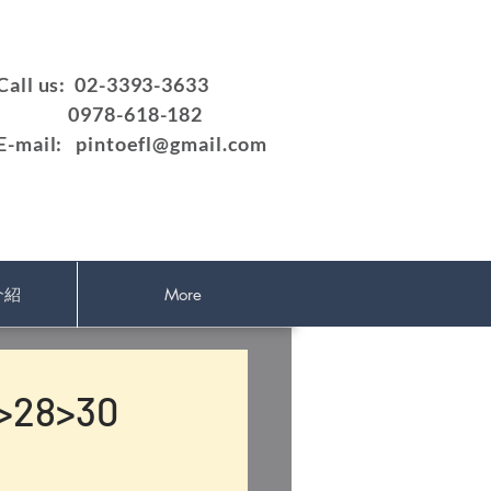
Call us: 02-3393-3633
0978-618-182
E-mail:
pintoefl@gmail.com
介紹
More
28>30