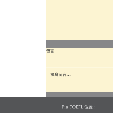
留言
撰寫留言......
新制托福補習推薦嗎？新制托
福一戰 5.0｜Pin TOEFL 心得分
享
Pin TOEFL 位置：