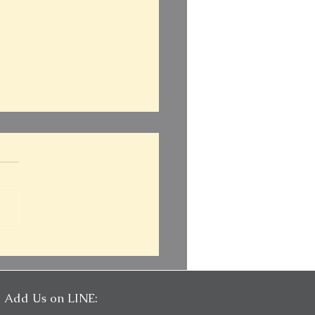
托福考試一戰5.5！從說寫
詞窮到托福口說 5.0、寫
5｜Pin TOEFL
Add Us on LINE: