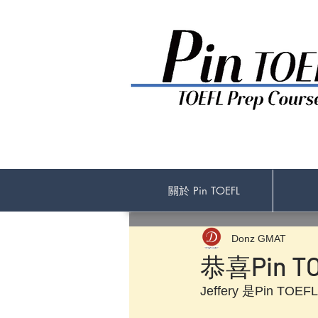
關於 Pin TOEFL
Donz GMAT
恭喜Pin TO
Jeffery 是Pin 