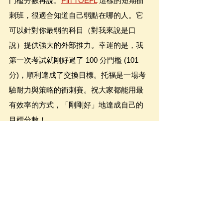
門檻分數再說。
Pin TOEFL
 這樣的短期衝
刺班，很適合知道自己弱點在哪的人。它
可以針對你最弱的科目（對我來說是口
說）提供強大的外部推力。幸運的是，我
第一次考試就剛好過了 100 分門檻 (101
分)，順利達成了交換目標。托福是一場考
驗耐力與策略的衝刺賽。祝大家都能用最
有效率的方式，「剛剛好」地達成自己的
目標分數！
-
• 托福說寫 KO 班正式上線 (口說寫作14天
不間斷練習+顧問批改)
預約諮詢：
https://forms.gle/CqiiiyqH82QKQ1E87