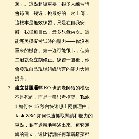
遍」。這點超級重要！很多人練習時
會錄個十幾遍，挑最好的一次上傳，
這根本是無效練習，只是在自我安
慰。我強迫自己，最多只錄兩次。這
能完美模擬考試時的壓力——你沒有
重來的機會。第一遍可能很卡，但第
二遍就會立刻修正。練習一週後，你
會發現自己現場組織語言的能力大幅
提升。
建立答題邏輯
 KO 班的老師給的模板
不是死的，而是一種思考框架。Task 
1 如何在 15 秒內快速想出兩個理由；
Task 2/3/4 如何快速抓取閱讀和聽力的
重點，並有邏輯地轉述出來。這套邏
輯的建立，遠比背誦任何華麗辭藻都