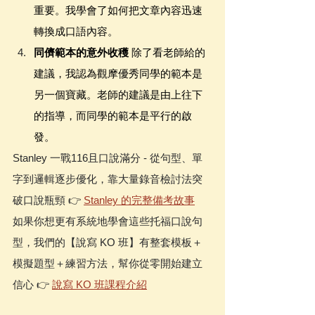
重要。我學會了如何把文章內容迅速
轉換成口語內容。
同儕範本的意外收穫
 除了看老師給的
建議，我認為觀摩優秀同學的範本是
另一個寶藏。老師的建議是由上往下
的指導，而同學的範本是平行的啟
發。
Stanley 一戰116且口說滿分 - 從句型、單
字到邏輯逐步優化，靠大量錄音檢討法突
破口說瓶頸 👉 
Stanley 的完整備考故事
如果你想更有系統地學會這些托福口說句
型，我們的【說寫 KO 班】有整套模板＋
模擬題型＋練習方法，幫你從零開始建立
信心 👉 
說寫 KO 班課程介紹