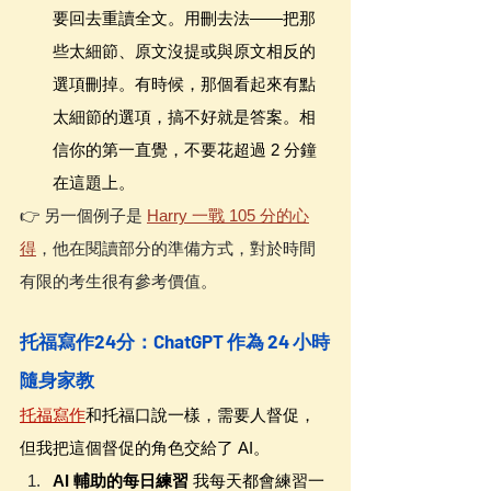
要回去重讀全文。用刪去法——把那
些太細節、原文沒提或與原文相反的
選項刪掉。有時候，那個看起來有點
太細節的選項，搞不好就是答案。相
信你的第一直覺，不要花超過 2 分鐘
在這題上。
👉 另一個例子是 
Harry 一戰 105 分的心
得
，他在閱讀部分的準備方式，對於時間
有限的考生很有參考價值。
托福寫作24分：ChatGPT 作為 24 小時
隨身家教
托福寫作
和托福口說一樣，需要人督促，
但我把這個督促的角色交給了 AI。
AI 輔助的每日練習
 我每天都會練習一