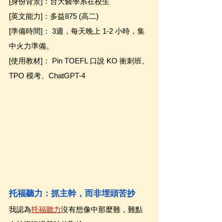
[身份背景]：台大醫學系在校生
[英文能力]：多益875 (高二)
[準備時間]： 3週，每天晚上 1-2 小時，集
中火力準備。
[使用教材]： Pin TOEFL 口說 KO 衝刺班、
TPO 模考、ChatGPT-4
托福聽力：抓主幹，而非埋頭苦抄
我認為
托福聽力
沒有想像中那麼難，難點