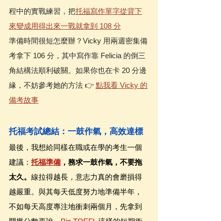
程中的實戰練習，把
托福寫作單字從背下
來變成用得出來一戰就拿到 108 分
準備時間很短怎麼辦？Vicky 用兩週密集備
考拿下 106 分，其中寫作靠 Felicia 的倒三
角結構法順利破關。如果你也在卡 20 分邊
緣，不妨參考她的方法 👉 
點我看 Vicky 的
備考故事
托福考試總結：一鼓作氣，高效達標
最後，我想給同樣在職或在學的考生一個
建議：
托福準備
，務求一鼓作氣，不要拖
太久。
線拉得越長，意志力真的會磨損得
越嚴重。與其每天低度努力地準備半年，
不如每天高度專注地衝刺兩個月，先拿到