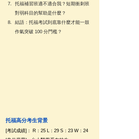
托福補習班適不適合我？短期衝刺班
對弱科目的幫助是什麼？
結語：托福考試到底靠什麼才能一鼓
作氣突破 100 分門檻？
托福高分考生背景
[考試成績]： R：25 L：29 S：23 W：24