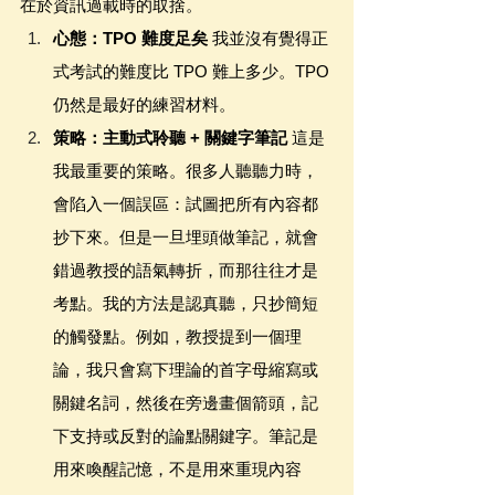
在於資訊過載時的取捨。
心態：TPO 難度足矣
 我並沒有覺得正
式考試的難度比 TPO 難上多少。TPO 
仍然是最好的練習材料。
策略：主動式聆聽 + 關鍵字筆記
 這是
我最重要的策略。很多人聽聽力時，
會陷入一個誤區：試圖把所有內容都
抄下來。但是一旦埋頭做筆記，就會
錯過教授的語氣轉折，而那往往才是
考點。我的方法是認真聽，只抄簡短
的觸發點。例如，教授提到一個理
論，我只會寫下理論的首字母縮寫或
關鍵名詞，然後在旁邊畫個箭頭，記
下支持或反對的論點關鍵字。筆記是
用來喚醒記憶，不是用來重現內容