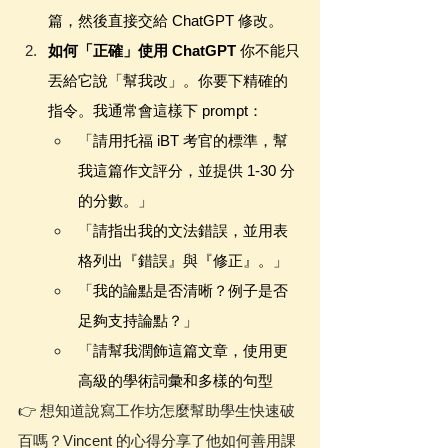
篇，然後直接交給 ChatGPT 修改。
如何「正確」使用 ChatGPT
 你不能只
丟給它說「幫我改」。你要下精確的
指令。我通常會這樣下 prompt：
「請用托福 iBT 考官的標準，幫
我這篇作文評分，並提供 1-30 分
的分數。」
「請指出我的文法錯誤，並用表
格列出『錯誤』與『修正』。」
「我的論點是否清晰？例子是否
足夠支持論點？」
「請幫我潤飾這篇文章，使用更
高級的學術詞彙和多樣的句型
👉 想知道說寫工作坊怎麼幫助學生快速破
百嗎？Vincent 的心得分享了他如何善用課