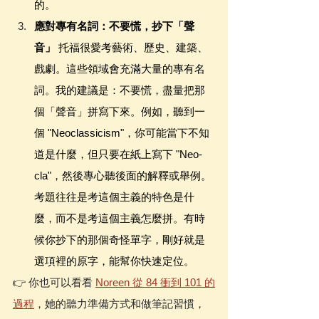
的。
應對專有名詞：不要慌，抄下「聲
音」
 托福很愛考藝術、歷史、建築、
戲劇。這些領域會充滿大量的專有名
詞。我的建議是：不要慌，盡量把那
個「聲音」拼寫下來。例如，聽到一
個 "Neoclassicism"，你可能當下不知
道是什麼，但只要在紙上寫下 "Neo-
cla"，然後專心聽後面的解釋或舉例。
考題往往是考這個主義的特色是什
麼，而不是考這個主義怎麼拼。有時
候你抄下的那個奇怪單字，剛好就是
選項裡的原字，能幫你快速定位。
👉 你也可以看看 
Noreen 從 84 衝到 101 的
過程
，她的聽力準備方式和做筆記習慣，