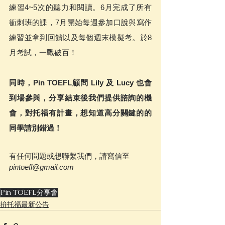
練習4~5次的聽力和閱讀。6月完成了所有
衝刺班的課，7月開始每週參加口說與寫作
練習並拿到回饋以及每個週末模擬考。於8
月考試，一戰破百！
同時，Pin TOEFL顧問 Lily 及 Lucy 也會
到場參與，分享結束後我們提供諮詢的機
會，對托福有計畫，想知道高分關鍵的的
同學請別錯過！
有任何問題或想聯繫我們，請寫信至 
pintoefl@gmail.com
Pin TOEFL分享會
拚托福最新公告