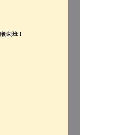
階衝刺班！