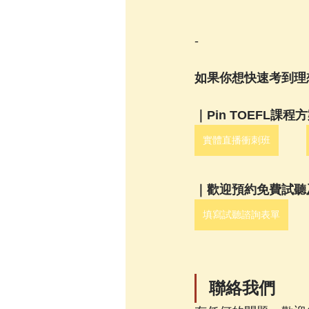
-
如果你想快速考到理想
｜Pin TOEFL課程
實體直播衝刺班
｜歡迎預約免費試聽
填寫試聽諮詢表單
聯絡我們