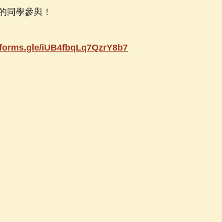
的同學參與！
//forms.gle/iUB4fbqLq7QzrY8b7