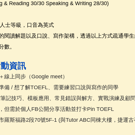
g & Reading 30/30 Speaking & Writing 28/30)
母語人士等級，口音為英式
的閱讀解題以及口說、寫作架構，透過以上方式疏通學生
分數。
活動資訊
上同步（Google meet）
備 / 想了解TOEFL、需要練習口說與寫作的同學
/筆記技巧、模板應用、常見錯誤與解方、實戰演練及顧
但需於個人FB公開分享活動並打卡Pin TOEFL
斯福路2段70號5F-1 (與Tutor ABC同棟大樓，捷運