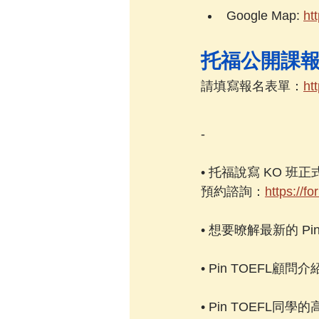
Google Map: 
ht
托福公開課
請填寫報名表單：
ht
-
• 托福說寫 KO 班
預約諮詢：
https://
• 想要暸解最新的 Pi
• Pin TOEFL顧問
• Pin TOEFL同