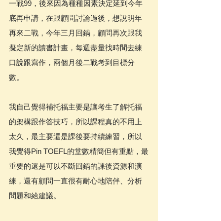
一戰99，後來因為種種因素決定延到今年
底再申請，在跟顧問討論過後，想說明年
再來二戰，今年三月回鍋，顧問再次跟我
擬定新的讀書計畫，每週盡量找時間去練
口說跟寫作，兩個月後二戰考到目標分
數。
我自己覺得補托福主要是讓考生了解托福
的架構跟作答技巧，所以課程真的不用上
太久，最主要還是課後要持續練習，所以
我覺得Pin TOEFL的堂數精簡但有重點，最
重要的還是可以不斷回鍋的課後資源和演
練，還有顧問一直很有耐心地陪伴、分析
問題和給建議。