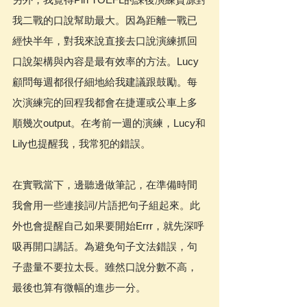
我二戰的口說幫助最大。因為距離一戰已
經快半年，對我來說直接去口說演練抓回
口說架構與內容是最有效率的方法。Lucy
顧問每週都很仔細地給我建議跟鼓勵。每
次演練完的回程我都會在捷運或公車上多
順幾次output。在考前一週的演練，Lucy和
Lily也提醒我，我常犯的錯誤。
在實戰當下，邊聽邊做筆記，在準備時間
我會用一些連接詞/片語把句子組起來。此
外也會提醒自己如果要開始Errr，就先深呼
吸再開口講話。為避免句子文法錯誤，句
子盡量不要拉太長。雖然口說分數不高，
最後也算有微幅的進步一分。