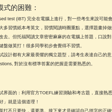
考試模式的困難：
t based test (iBT) 完全在電腦上進行，對一些考生來說
大多習慣紙本考英文，習慣閱讀時圈重點，選擇題畫掉做
改去。但托福閱讀文章密密麻麻的在電腦上答題，口說對
鍵盤做英打！很多同學初步會覺得不習慣。
試設計都有大家最畏懼的獨立題型，請考生表達自己的意
” questions, 對於沒有標準答案的把握是需要熟悉的。
試界面的：利用官方TOEFL練習測驗和考古題，直接熟
好」就是這個道理！
英打不只要快，還要準。接下來才是確認自己拼字的正確