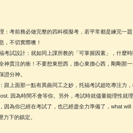
理：考前務必做完整的四科模擬考，若平常都是練完一題
息，不切實際噢！
福考試設計：就如同上課所教的「可掌握因素」，什麼時
全神貫注的衝！不要想東想西，擔心東擔心西，剛剛那一
保證分神。
跟上面那一點有異曲同工之妙，托福考試超吃專注力，if you’
you’re lost. 因為時間不會等你。另外，考試時就儘量能理
為你已經在考試了，也已經盡全力準備了，what will happe
持好壓力下的鎮定。