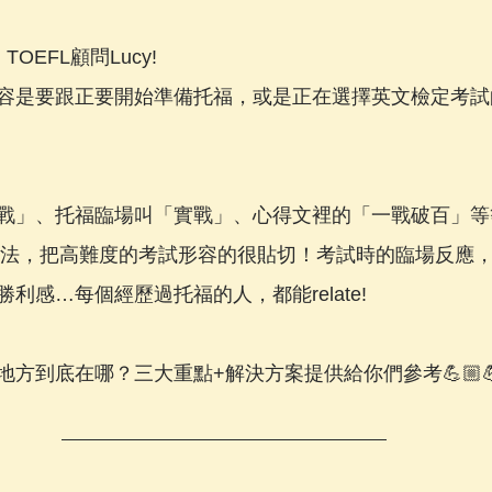
 TOEFL顧問Lucy!
容是要跟正要開始準備托福，或是正在選擇英文檢定考試
戰」、托福臨場叫「實戰」、心得文裡的「一戰破百」等
eld”的形容法，把高難度的考試形容的很貼切！考試時的臨場反
利感…每個經歷過托福的人，都能relate!
方到底在哪？三大重點+解決方案提供給你們參考💪🏼💪