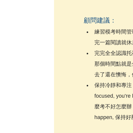
顧問建議：
練習模考時間管
完一篇閱讀就休
完完全全認識托
那個時間點就是
去了還在懊悔，
保持冷靜和專注：
focused, 
麼考不好怎麼辦，因
happen, 保