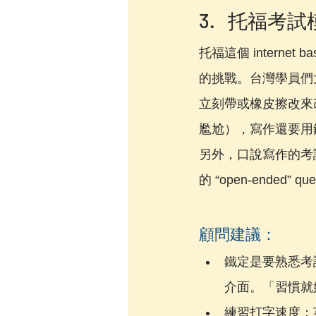
3.   托福
托福這個 interne
的挑戰。台灣學員們
立刻帶或橡皮擦改來
尷尬），寫作還要用
另外，口說寫作的考
的 “open-ended
顧問建議：
鐵定是要熟悉考
介面。「習慣就
練習打字速度：