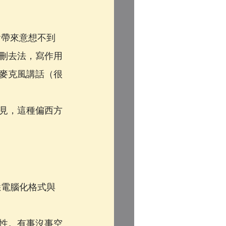
可能會帶來意想不到
刪去法，寫作用
麥克風講話（很
見，這種偏西方
悉電腦化格式與
性。有事沒事空