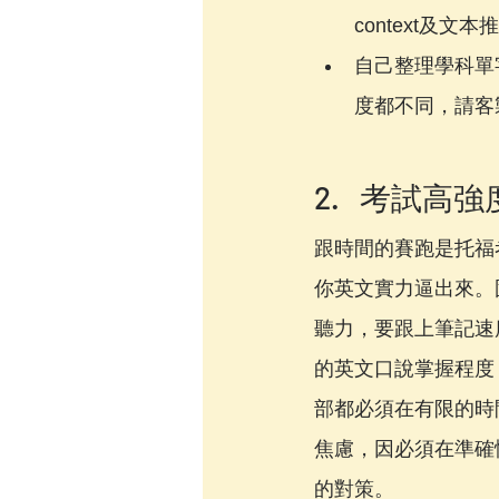
context及文
自己整理學科單
度都不同，請客
2.   考試
跟時間的賽跑是托福
你英文實力逼出來。固
聽力，要跟上筆記速
的英文口說掌握程度
部都必須在有限的時
焦慮，因必須在準確
的對策。