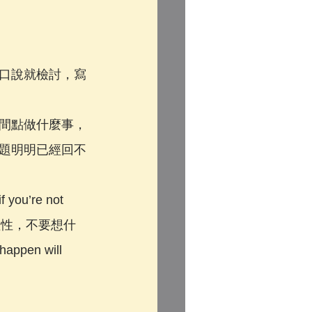
口說就檢討，寫
間點做什麼事，
題明明已經回不
re not 
性就理性，不要想什
n will 