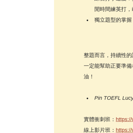
閒時間練英打，is gon
獨立題型的掌握：p
整題而言，持續性的
一定能幫助正要準備
油！
Pin TOEFL Luc
實體衝刺班：
https:/
線上影片班：
https:/