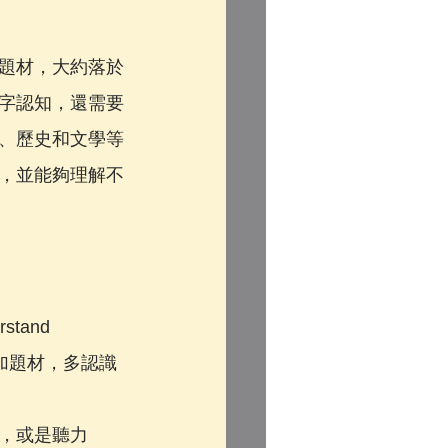
題材，大約落於
字認知，還需要
、歷史和文學等
，並能夠理解不
stand 
增加題材，多認識
，或是聽力