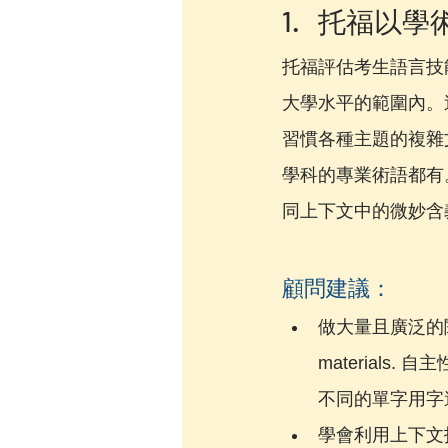
1.   托福
托福評估考生語言技
大學水平的範圍內。
習慣各種主題的複雜
學科的專業術語都有
同上下文中的微妙含
顧問建議：
做大量且廣泛的閱讀：讓自
material
不同的單字用字
學會利用上下文