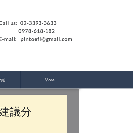
Call us: 02-3393-3633
0978-618-182
E-mail:
pintoefl@gmail.com
介紹
More
問建議分