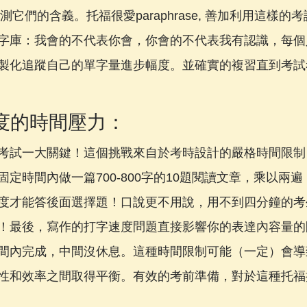
本推測它們的含義。托福很愛paraphrase, 善加利用這樣的
字庫：我會的不代表你會，你會的不代表我有認識，每個
製化追蹤自己的單字量進步幅度。並確實的複習直到考試
高強度的時間壓力：
考試一大關鍵！這個挑戰來自於考時設計的嚴格時間限制
定時間內做一篇700-800字的10題閱讀文章，乘以兩
度才能答後面選擇題！口說更不用說，用不到四分鐘的考
！最後，寫作的打字速度問題直接影響你的表達內容量的
間內完成，中間沒休息。這種時間限制可能（一定）會導
性和效率之間取得平衡。有效的考前準備，對於這種托福