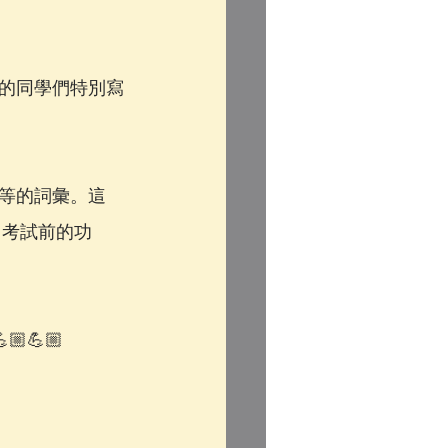
的同學們特別寫
等的詞彙。這
應，考試前的功
💪🏼