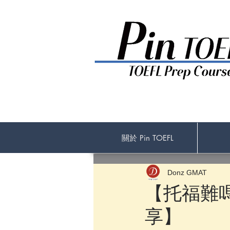
關於 Pin TOEFL
Donz GMAT
【托福難嗎
享】