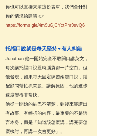
你也可以直接來填這份表單，我們會針對
你的情況給建議 👉 
https://forms.gle/4m9uGjCYctPm9svQ6
托福口說就是每天堅持 + 有人糾錯
Jonathan 他一開始完全不敢開口講英文，
每次講托福口說題時腦袋都一片空白。但
他發現，如果每天固定練習兩題口說，搭
配顧問幫忙抓問題、講解原因，他的進步
速度變得非常快。
他從一開始的結巴不清楚，到後來能講出
有故事、有轉折的內容，最重要的不是語
言本身，而是「知道該怎麼講，講完要怎
麼檢討，再講一次會更好」。