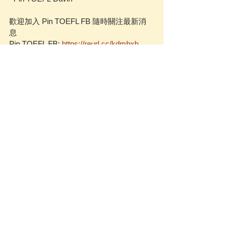
歡迎加入 Pin TOEFL FB 隨時關注最新消
息  
Pin TOEFL FB: 
https://reurl.cc/kdmbxb
Donz GMAT: 
https://www.donzgmat.com/
Synergy 留學顧問: 
https://www.synergy-
edu.com/
常見問題顧問解析
查看全部
相關文章