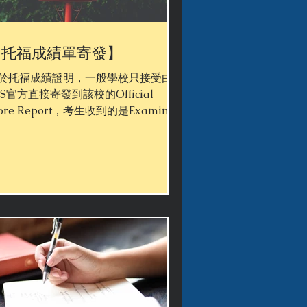
【托福成績單寄發】
於托福成績證明，一般學校只接受由
TS官方直接寄發到該校的Official
core Report，考生收到的是Examinee
opy，無法用以申請學校。 - 考前申請
還不知成績)：可以於考試前一天
0:00pm前申請免費寄發成績單的四間學
(報名費已包含)。從第...