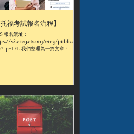
【托福考試報名流程】
TS 報名網址：
tps://v2.ereg.ets.org/ereg/public/ju
p?_p=TEL 我們整理為一篇文章：
RT I - Create TOEFL iBT account -
到ETS官方網站註冊帳號 PART II -
ister...