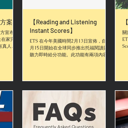
方案】
【Reading and Listening
Instant Scores】
官方宣布從
關
生在家完成
E
ETS 在今年美國時間2月13日宣佈，自2
有真人考
S
月15日開始在全球同步推出托福閱讀與
的電腦程式
C
聽力即時給分功能。此功能有兩項內容：
間，就能在
(
首先，考生可以在托福考試結束後，立即
 第一
1
查看閱讀和聽力部分的「非正式成績」。
...
校
第二，兩科之正式成績可在考試結束後約
6天內通過官網查看。...