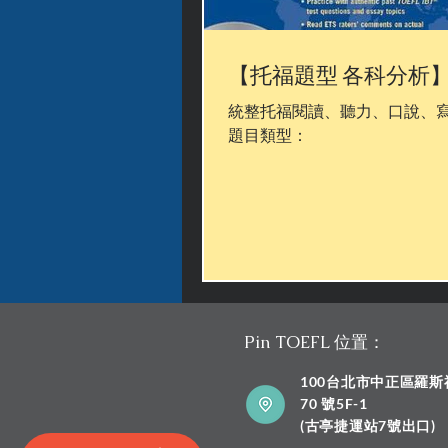
【托福題型 各科分析
統整托福閱讀、聽力、口說、
題目類型：
Pin TOEFL 位置：
100台北市中正區羅
70 號5F-1
​(古亭捷運站7號出口)