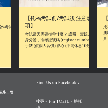
】
【托福考試前/考試後 注意事
項】
寫作考試的
托
測
考試當天需要攜帶什麼？ 護照、駕照、
具
身分證，准考證號碼 (register number)
內
手錶 (依個人習慣) 點心 (中間休息10分鐘
以
的補充血糖) 不須自己帶紙筆，考場供應
用
成績要多久才會公布？ 考試結束，同學
福
們在填寫要不要report成績的時候，記得
勾選YES...
Find Us on Facebook：
斯福路二段
搜尋 - Pin TOEFL - 拚托
福