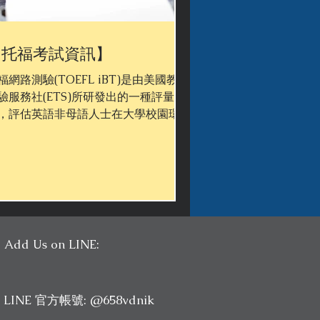
【托福考試資訊】
福網路測驗(TOEFL iBT)是由美國教育
驗服務社(ETS)所研發出的一種評量工
，評估英語非母語人士在大學校園環境
使用英語的能力。TOEFL iBT測驗可
精確的量測出學生在大學校園情境中使
英語進行聽、說、讀、寫的能力。 托
成績高分優勢：...
Add Us on LINE:
LINE 官方帳號: @658vdnik