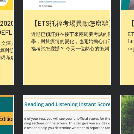
026
【ETS托福考場異動怎麼辦】
EFL
近期已預訂好在接下來兩周要考試的同
E
學，對於疫情的變化，也開始擔心自己托
ht
本文深入解
福考試怎麼辦？ 今天一位熱心的衝刺班
m
換算對照表
學員特別告知我們，要分享台大的托福考
PA
用備考建
場的資訊。 他已打電話確認在5/28之前
先
in
的LTTC考場皆已取消開放。 LTTC官網
Reg
考的你！台
也公告5/22 TOEFL...