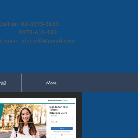
Call us: 02-3393-3633
0978-618-182
E-mail:
pintoefl@gmail.com
介紹
More