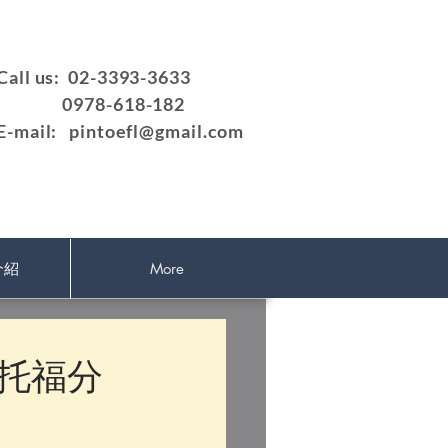
Call us: 02-3393-3633
0978-618-182
E-mail:
pintoefl@gmail.com
介紹
More
制托福分