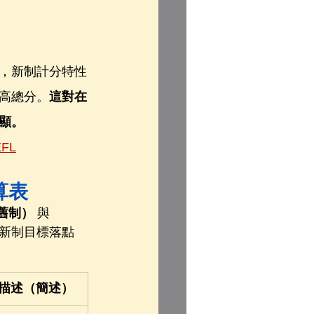
，新制計分特性
高總分。
這對在
顯。
FL
換算表
（舊制）
 與 
新制目標落點
描述（簡述）