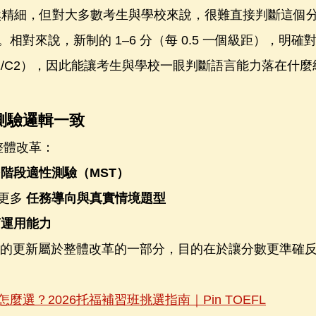
分雖然精細，但對大多數考生與學校來說，很難直接判斷這個
對來說，新制的 1–6 分（每 0.5 一個級距），明確對應
/C1/C2），因此能讓考生與學校一眼判斷語言能力落在什
新測驗邏輯一致
整體改革：
階段適性測驗（MST）
更多 
任務導向與真實情境題型
言運用能力
制度的更新屬於整體改革的一部分，目的在於讓分數更準確
麼選？2026托福補習班挑選指南｜Pin TOEFL