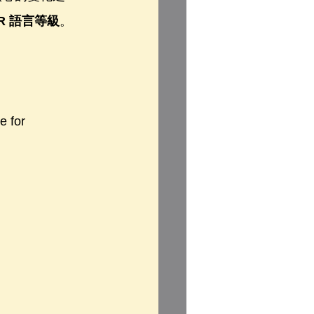
FR 語言等級
。
for 