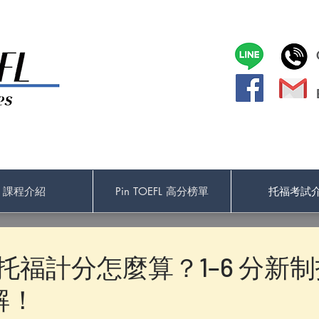
課程介紹
Pin TOEFL 高分榜單
托福考試
新制托福計分怎麼算？1–6 分新
解！