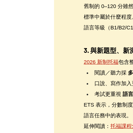
舊制的 0–120 
標準中屬於什麼程度。相
語言等級（B1/B2
3. 與新題型、
2026 新制托福
包含
閱讀／聽力採 
多
口說、寫作加入
考試更重視 
語
ETS 表示，分數
語言任務中的表現。
延伸閱讀：
托福課程怎