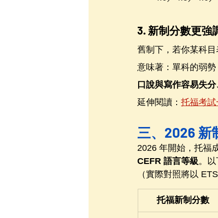
3. 新制分數更
舊制下，若你某科目
意味著：單科的弱勢
口說與寫作容易失分
延伸閱讀：
托福考試一
三、2026 新
2026 年開始，托
CEFR 語言等級
。以
（實際對照將以 ET
托福新制分數