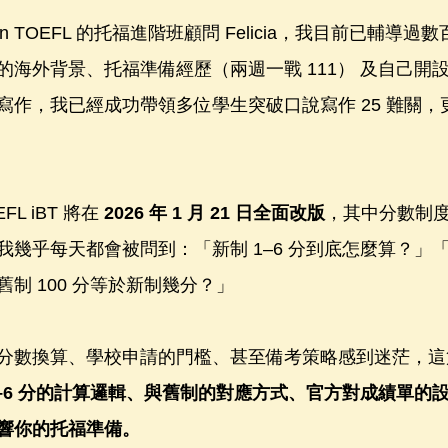
n TOEFL 的托福進階班顧問 Felicia，我目前已輔導
海外背景、托福準備經歷（兩週一戰 111） 及自己開設的
寫作，我已經成功帶領多位學生突破口說寫作 25 難關，
L iBT 將在 
2026 年 1 月 21 日全面改版
，其中分數制
幾乎每天都會被問到：「新制 1–6 分到底怎麼算？」「跟舊
制 100 分等於新制幾分？」
分數換算、學校申請的門檻、甚至備考策略感到迷茫，這
1–6 分的計算邏輯、與舊制的對應方式、官方對成績單的
響你的托福準備。