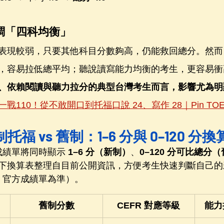
強調「四科均衡」
表現較弱，只要其他科目分數夠高，仍能救回總分。然而
，容易拉低總平均；聽說讀寫能力均衡的考生，更容易衝
、依賴閱讀與聽力拉分的典型台灣考生而言，影響尤為明
戰110！從不敢開口到托福口說 24、寫作 28｜Pin TOE
制托福 vs 舊制：1–6 分與 0–120 分
福成績單將同時顯示 
1–6 分（新制）
、
0–120 分可比總分
下換算表整理自目前公開資訊，方便考生快速判斷自己的
S 官方成績單為準）。
舊制分數
CEFR 對應等級
能力