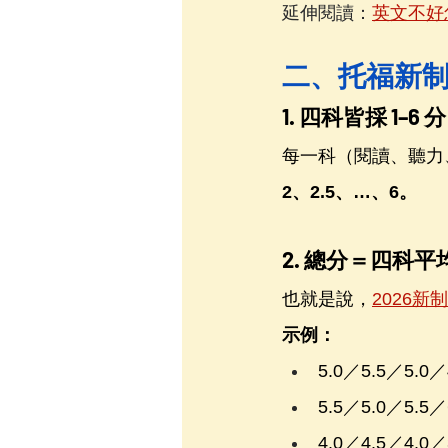
延伸閱讀：
英文不好
二、托福新制
1. 四科皆採 1–6 
每一科（閱讀、聽力
2、2.5、…、6。
2. 總分＝四科平
也就是說，
2026新
示例：
5.0／5.5／5.0／
5.5／5.0／5.5／
4.0／4.5／4.0／