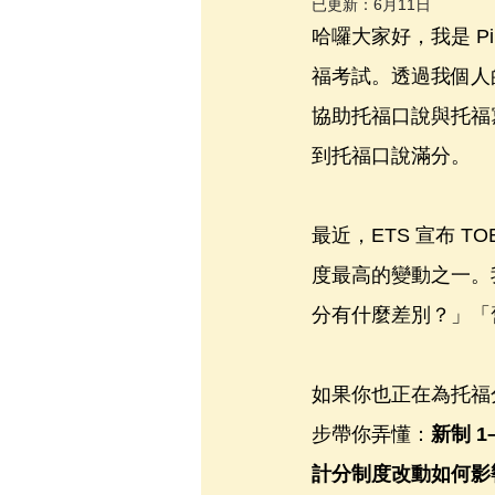
已更新：
6月11日
哈囉大家好，我是 Pi
福考試。透過我個人的
協助托福口說與托福
到托福口說滿分。
最近，ETS 宣布 TOEF
度最高的變動之一。我
分有什麼差別？」「舊
如果你也正在為托福
步帶你弄懂：
新制 
計分制度改動如何影