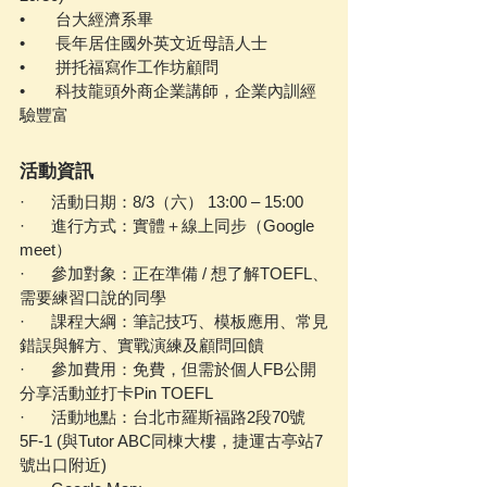
•       台大經濟系畢
•       長年居住國外英文近母語人士
•       拼托福寫作工作坊顧問
•       科技龍頭外商企業講師，企業內訓經
驗豐富
活動資訊
·      活動日期：8/3（六） 13:00 – 15:00
·      進行方式：實體＋線上同步（Google 
meet）
·      參加對象：正在準備 / 想了解TOEFL、
需要練習口說的同學
·      課程大綱：筆記技巧、模板應用、常見
錯誤與解方、實戰演練及顧問回饋
·      參加費用：免費，但需於個人FB公開
分享活動並打卡Pin TOEFL
·      活動地點：台北市羅斯福路2段70號
5F-1 (與Tutor ABC同棟大樓，捷運古亭站7
號出口附近)