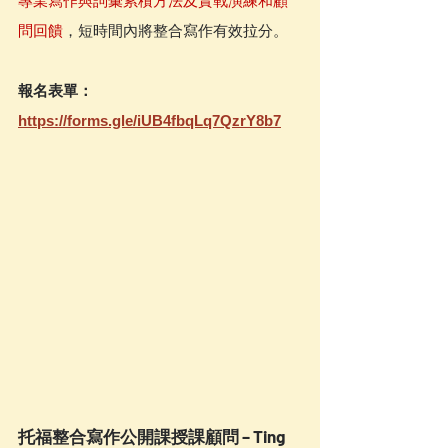
專業寫作與詞彙累積方法及實戰演練和顧
問回饋
，短時間內將整合寫作有效拉分。
報名表單：
https://forms.gle/iUB4fbqLq7QzrY8b7
托福整合寫作公開課授課顧問 – Ting