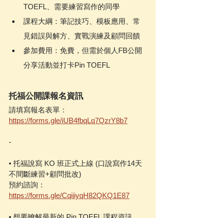
TOEFL、需要練習寫作的同學
課程大綱：筆記技巧、模板應用、常
見錯誤與解方、實戰演練及顧問回饋
參加費用：免費，但需於個人FB公開
分享活動並打卡Pin TOEFL
托福公開課報名資訊
請填寫報名表單：
https://forms.gle/iUB4fbqLq7QzrY8b7
-
• 托福說寫 KO 班正式上線 (口說寫作14天
不間斷練習+顧問批改)
預約諮詢：
https://forms.gle/CqiiiyqH82QKQ1E87
• 想要暸解最新的 Pin TOEFL 課程資訊，