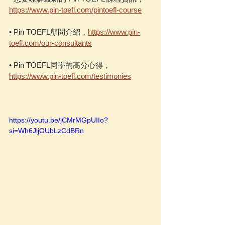
https://www.pin-toefl.com/pintoefl-course
• Pin TOEFL顧問介紹，
https://www.pin-
toefl.com/our-consultants
• Pin TOEFL同學的高分心得，
https://www.pin-toefl.com/testimonies
https://youtu.be/jCMrMGpUIIo?
si=Wh6JljOUbLzCdBRn