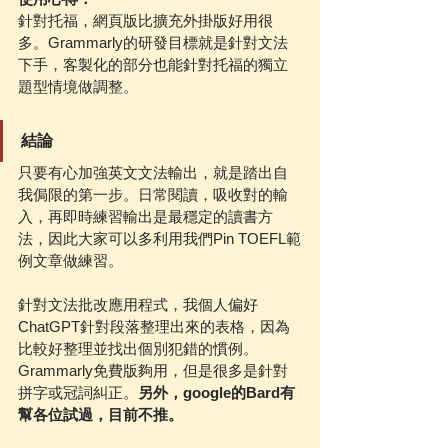
針對托福，網頁版比擴充外掛版好用很
多。Grammarly的研發目標就是針對文法
下手，客製化的部分也能針對托福的獨立
題型情境做調整。
結論
只要有心加強英文文法輸出，就是踏出自
我侷限的第一步。日常閱讀，吸收對的輸
入，再即時練習輸出是最穩定的讀書方
法，因此大家可以多利用我們Pin TOEFL範
例文章做練習。
針對文法批改應用程式，我個人偏好
ChatGPT針對段落整理出來的表格，因為
比較好整理並找出個別犯錯的慣例。
Grammarly免費版夠用，但是很多是針對
拼字或冠詞糾正。
另外，google的Bard有
幫各位試過，目前不推。