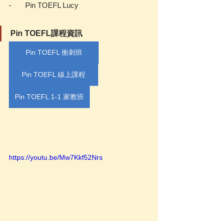
-       Pin TOEFL Lucy 
Pin TOEFL課程資訊
Pin TOEFL 衝刺班
Pin TOEFL 線上課程
Pin TOEFL 1-1 家教班
https://youtu.be/Mw7Kkf52Nrs