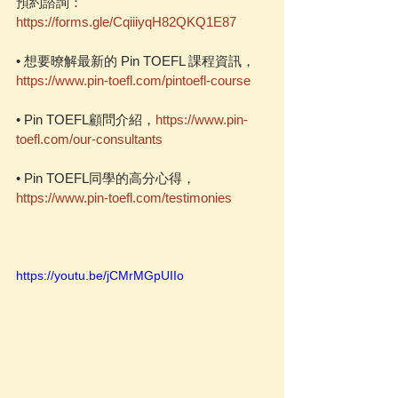
預約諮詢：
https://forms.gle/CqiiiyqH82QKQ1E87
• 想要暸解最新的 Pin TOEFL 課程資訊，
https://www.pin-toefl.com/pintoefl-course
• Pin TOEFL顧問介紹，
https://www.pin-
toefl.com/our-consultants
• Pin TOEFL同學的高分心得，
https://www.pin-toefl.com/testimonies
https://youtu.be/jCMrMGpUIIo