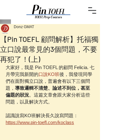
Donz GMAT
【Pin TOEFL 顧問解析】托福獨
立口說最常見的3個問題，不要
再犯了！(上)
大家好，我是 Pin TOEFL 的顧問 Felicia. 七
月帶完我新開的
口說KO班
後，我發現同學
們在面對獨立口說，普遍會有以下三個問
題，
導致邏輯不清楚、論述不到位，甚至
偏題的狀況
。這篇文章會跟大家分析這些
問題，以及解決方式。
認識說寫KO班解決長久說寫問題：
https://www.pin-toefl.com/koclass