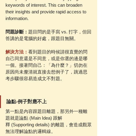
keywords of interest. This can broaden 
their insights and provide rapid access to 
information.
問題診斷：
題目問的是手寫 vs. 打字，但回
答講的是電腦的好處，跟題目無關。
解決方法：
看到題目的時候請很直覺的問
自己同意還是不同意，或是你選的邊是哪
一個。接著問自己：「為什麼？」切勿在
原因尚未釐清就直接去想例子了，跳過思
考步驟很容易造成文不對題。
論點-例子對應不上
第一點是內容跟題目離題，那另外一種離
題就是論點 (Main Idea) 跟解
釋 (Supporting details) 的離題，會造成觀眾
無法理解論點的邏輯線。