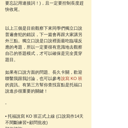
要忘記用連接詞！)，且一定要控制長度趕
快收尾。
以上三個是目前觀察下來同學們獨立口說
普遍會犯的錯誤，下一篇會再跟大家講另
外三點。獨立口說是口說裡面最吃臨場反
應的考題，所以一定要很有意識地去觀察
自己的答題模式，才可以確保是完全貫穿
題目。
如果有口說方面的問題、長久卡關，歡迎
聯繫我跟我討論，也可以參考
說寫 KO 班
的資訊。有第三方幫你查找盲點是托福口
說進步很重要的關鍵！
-
• 托福說寫 KO 班正式上線 (口說寫作14天
不間斷練習+顧問批改)