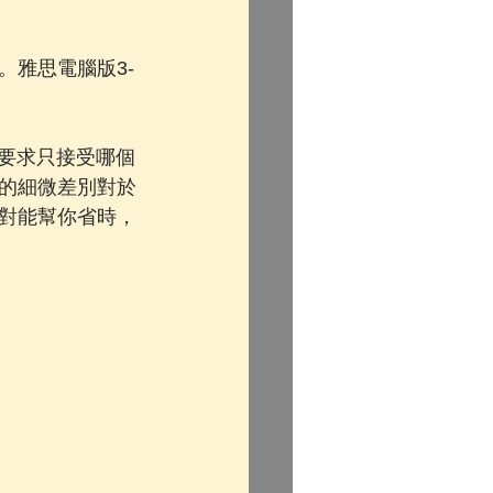
。雅思電腦版3-
別要求只接受哪個
的細微差別對於
對能幫你省時，