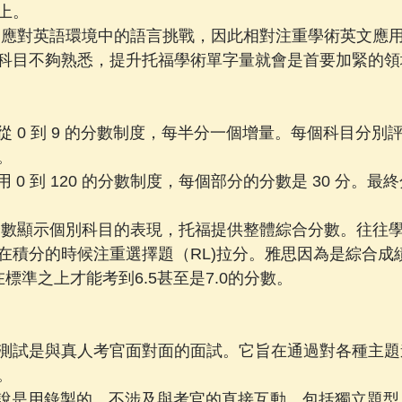
上。
調應對英語環境中的語言挑戰，因此相對注重學術英文應
科目不夠熟悉，提升托福學術單字量就會是首要加緊的領
 使用從 0 到 9 的分數制度，每半分一個增量。每個科目分
。
 使用 0 到 120 的分數制度，每個部分的分數是 30 分。
分數顯示個別科目的表現，托福提供整體綜合分數。往往
在積分的時候注重選擇題（RL)拉分。雅思因為是綜合成
在標準之上才能考到6.5甚至是7.0的分數。
 口說測試是與真人考官面對面的面試。它旨在通過對各種主
。
 口說是用錄製的，不涉及與考官的直接互動。包括獨立題