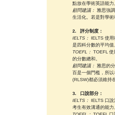
點放在學術英語能力
顧問建議：
 雅思強
生活化。若是對學術
2.   評分制度：
IELTS：
 IELTS
是四科分數的平均值
TOEFL： 
TOEFL
的分數總和。
顧問建議：
 雅思的
百是一個門檻，所以
(RLSW)都必須維持
3.   口說部分：
IELTS： 
IELTS
考生有效溝通的能力
TOEFL： 
TOEFL