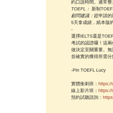
約口說時間。通常整
TOEFL：
 新制TO
顧問建議：
趕申請的
5天拿成績，紙本版約
-
選擇IELTS還是T
考試的認證囉！這兩
做決定至關重要。無
並確實的獲得所需分
-Pin TOEFL Lucy
實體衝刺班：
https:/
線上影片班：
https:/
預約試聽諮詢：
http