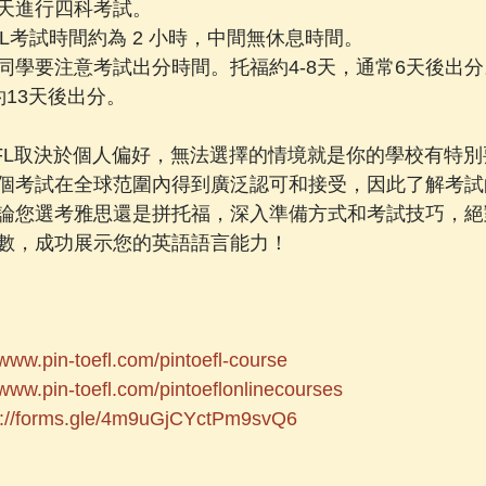
天進行四科考試。
EFL考試時間約為 2 小時，中間無休息時間。
同學要注意考試出分時間。托福約4-8天，通常6天後出分
13天後出分。
OEFL取決於個人偏好，無法選擇的情境就是你的學校有特
個考試在全球范圍內得到廣泛認可和接受，因此了解考試
論您選考雅思還是拼托福，深入準備方式和考試技巧，絕
數，成功展示您的英語語言能力！
/www.pin-toefl.com/pintoefl-course
/www.pin-toefl.com/pintoeflonlinecourses
s://forms.gle/4m9uGjCYctPm9svQ6