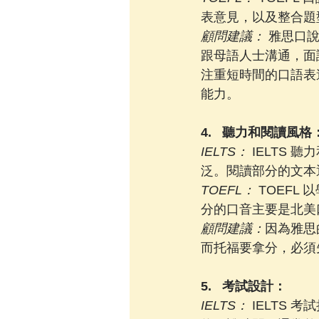
表意見，以及整合題
顧問建議：
 雅思口
跟母語人士溝通，面
注重短時間的口語表
能力。
4.   聽力和閱讀風格
IELTS：
 IELTS
泛。閱讀部分的文本
TOEFL：
 TOEF
分的口音主要是北美
顧問建議：
因為雅思
而托福要拿分，必須
5.   考試設計：
IELTS：
 IELTS