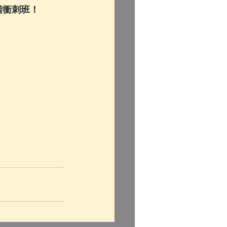
階衝刺班！