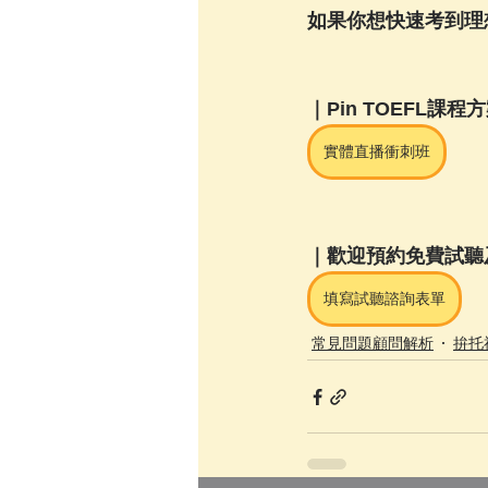
如果你想快速考到理想
｜Pin TOEFL課程
實體直播衝刺班
｜歡迎預約免費試聽
填寫試聽諮詢表單
常見問題顧問解析
拚托