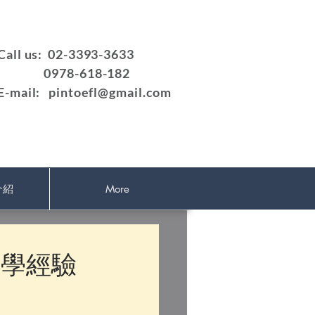
Call us: 02-3393-3633
0978-618-182
E-mail:
pintoefl@gmail.com
介紹
More
問教學經驗