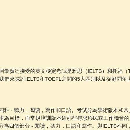
最廣泛接受的英文檢定考試是雅思（IELTS）和托福（T
her ado, 我們來探討IELTS和TOEFL之間的5大區別以及從
 包括四科 - 聽力，閱讀，寫作和口語。考試分為學術版本和
本為目標，而常規培訓版本給那些尋求移民或工作機會的
 也分為四個部分 - 閱讀，聽力，口語和寫作。與IELTS不同，