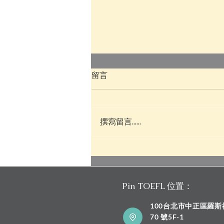
留言
撰寫留言......
新制托福補習推薦嗎？新制托
福一戰 5.0｜Pin TOEFL 心得分
享
Pin TOEFL 位置：
100台北市中正區羅
70 號5F-1