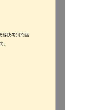
性要趕快考到托福
向。