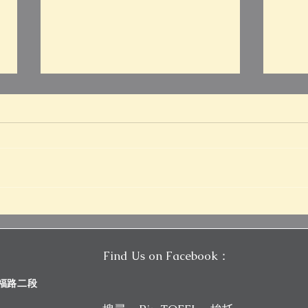
新制托福一戰托福 5.0，如何
托福
透過KO班跟個人讀書計劃短期
制托
達標｜Pin TOEFL
TOE
Find Us on Facebook：
斯福路二段