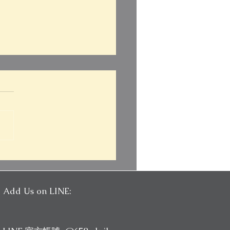
口說卡頓詞窮怎麼辦？新
福考試一戰口說5.0｜Pin
FL
Add Us on LINE: