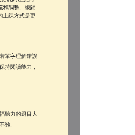
議和調整。總歸
的上課方式是更
。
若單字理解錯誤
保持閱讀能力，
福聽力的題目大
不難。