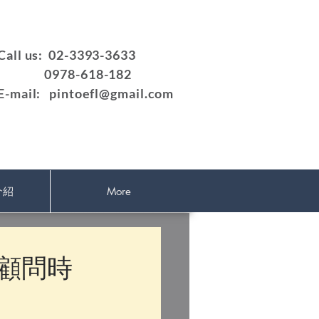
Call us: 02-3393-3633
0978-618-182
E-mail:
pintoefl@gmail.com
介紹
More
作顧問時