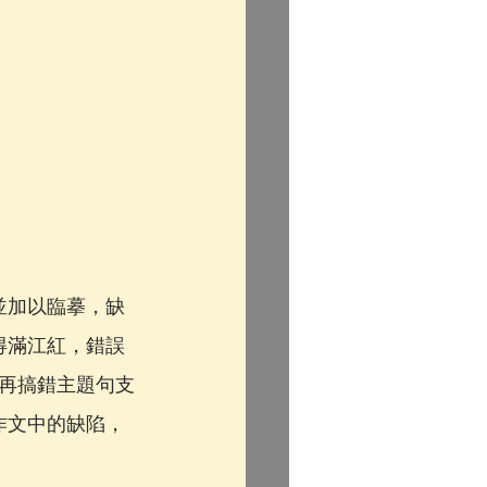
並加以臨摹，缺
得滿江紅，錯誤
再搞錯主題句支
作文中的缺陷，