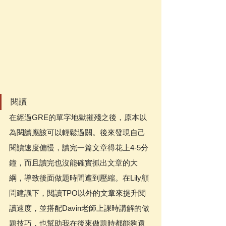
閱讀
在經過GRE的單字地獄摧殘之後，原本以
為閱讀應該可以輕鬆過關。後來發現自己
閱讀速度偏慢，讀完一篇文章得花上4-5分
鐘，而且讀完也沒能確實抓出文章的大
綱，導致後面做題時間遭到壓縮。在Lily顧
問建議下，閱讀TPO以外的文章來提升閱
讀速度，並搭配Davin老師上課時講解的做
題技巧，也幫助我在後來做題時都能夠還