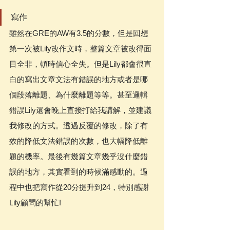
寫作
雖然在GRE的AW有3.5的分數，但是回想
第一次被Lily改作文時，整篇文章被改得面
目全非，頓時信心全失。但是Lily都會很直
白的寫出文章文法有錯誤的地方或者是哪
個段落離題、為什麼離題等等。甚至邏輯
錯誤Lily還會晚上直接打給我講解，並建議
我修改的方式。透過反覆的修改，除了有
效的降低文法錯誤的次數，也大幅降低離
題的機率。最後有幾篇文章幾乎沒什麼錯
誤的地方，其實看到的時候滿感動的。過
程中也把寫作從20分提升到24，特別感謝
Lily顧問的幫忙!