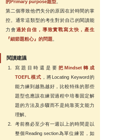
的Primary purpose題型
。
第二個導致他們失分的原因在於時間的掌
控。通常這類型的考生對於自己的閱讀能
力會
過於自信，導致實戰寫太快，產生
『細節題粗心』的問題
。
閱讀建議
寫題目時還是要
把Mindset轉成
TOEFL模式
，將Locating Keyword的
能力練到越熟越好，比較特殊的那些
題型也應該在練習過程中培養固定解
題的方法及步驟而不是純靠英文能力
理解。
考前務必至少有一週以上的時間是以
整個Reading section為單位練習，如