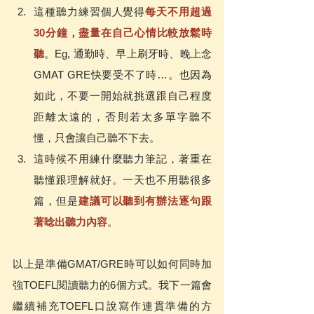
這種聽力練習個人覺得
每天不用超過
30分鐘，盡量在自己心情比較放鬆時
聽
。Eg, 通勤時、早上刷牙時、晚上念
GMAT GRE快要受不了時…。也因為
如此，不要一開始就挑選跟自己程度
距離太遠的，否則若太多單字聽不
懂，只會讓自己聽不下去。
這時候不用練什麼聽力筆記，著重在
聽懂跟理解就好。一天也不用聽很多
篇，但是
建議可以聽到有辦法逐句跟
著唸出聽力內容
。
以上是準備GMAT/GRE時可以如何同時加
強TOEFL閱讀聽力的6個方式。我下一篇會
繼續補充TOEFL口說寫作連貫準備的方