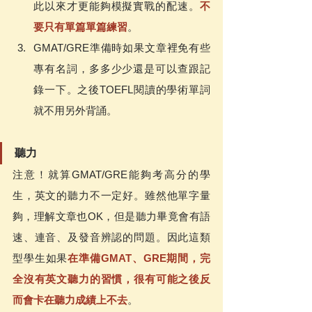
此以來才更能夠模擬實戰的配速。
不
要只有單篇單篇練習
。
GMAT/GRE準備時如果文章裡免有些
專有名詞，多多少少還是可以查跟記
錄一下。之後TOEFL閱讀的學術單詞
就不用另外背誦。
聽力
注意！就算GMAT/GRE能夠考高分的學
生，英文的聽力不一定好。雖然他單字量
夠，理解文章也OK，但是聽力畢竟會有語
速、連音、及發音辨認的問題。因此這類
型學生如果
在準備GMAT、GRE期間，完
全沒有英文聽力的習慣，很有可能之後反
而會卡在聽力成績上不去
。