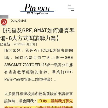
Donz GMAT
【托福及GRE,GMAT如何連貫準
備- 6大方式閱讀聽力篇】
已更新：
2023年6月10日
Hi大家好，我是Pin TOEFL進階班顧問
Lily。同時也是目前市面上唯一GRE 
335/GMAT 730/TOEFL115皆一戰高分且擁
有豐富教學經驗的老師。畢業於HEC 
Paris-Yale雙管碩士(雙獎學金）。
大多數目標學校排名較為前段的申請者來
諮詢時，常會問我：
『Lily，雖然我打算先