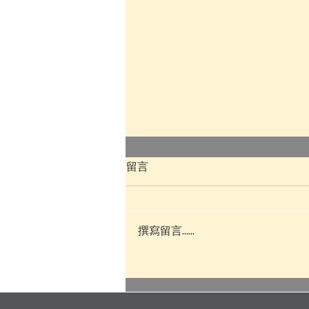
留言
撰寫留言......
TOEFL iBT 2026 新制和舊制差
在哪？托福考試題型與分數完
整比較攻略｜Pin TOEFL