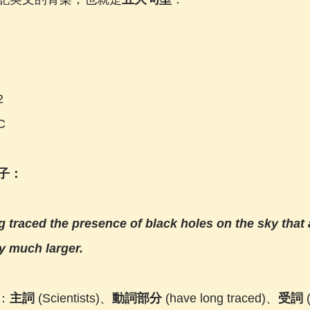
2
C
子：
 traced the presence of black holes on the sky that a
y much larger.
：
主詞 
(Scientists)、
動詞部分 
(have long traced)、
受詞 