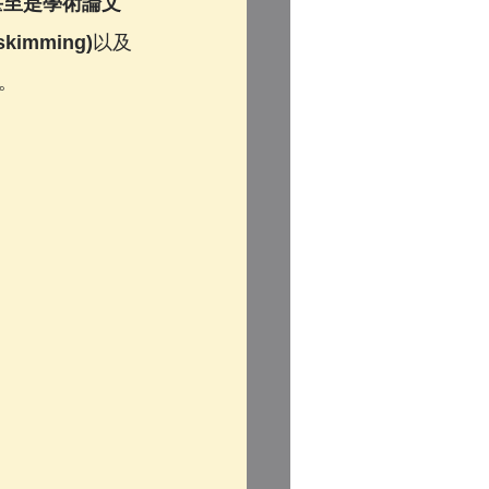
甚至是學術論文
imming)
以及
。