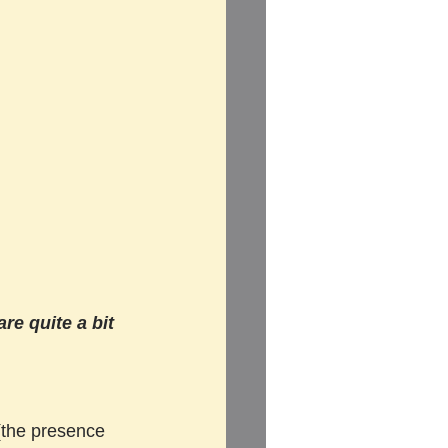
re quite a bit 
(the presence 