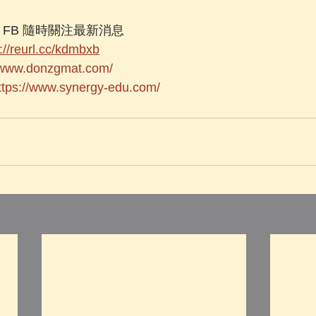
L FB 隨時關注最新消息  
://reurl.cc/kdmbxb
//www.donzgmat.com/
ttps://www.synergy-edu.com/