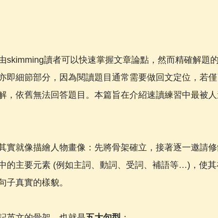
skimming讀者可以快速掌握文章論點，然而精確解題
亦即細節部分，因為閱讀題目通常需要做回文定位，若僅
解，依舊無法回答題目。本篇旨在介紹速讀練習中最被人
實就像描繪人物畫像：先將骨架確立，接著逐一邀請修飾語(mo
中的主要元素 (例如主詞、動詞、受詞、補語等…)，使
句子真實的樣貌。
記英文的骨架，也就是
五大句型
：