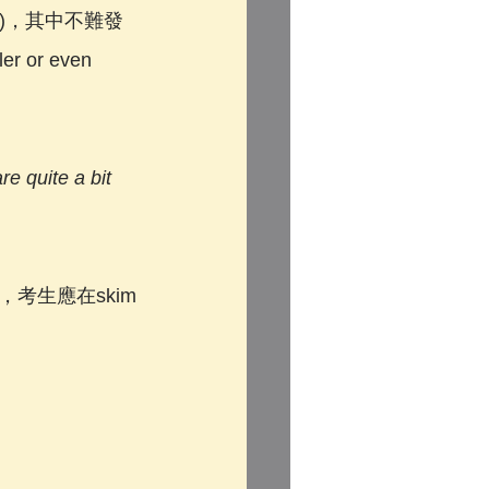
 larger)，其中不難發
r or even 
re quite a bit 
考生應在skim