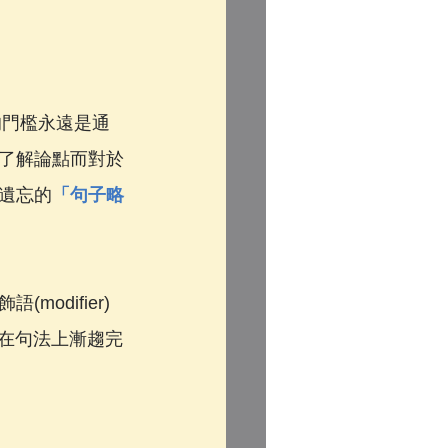
的門檻永遠是通
了解論點而對於
遺忘的
「句子略
difier)
其在句法上漸趨完