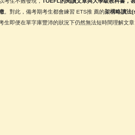
以考生不難發現，
TOEFL的閱讀文章與大學級教科書，
轍
。對此，備考期考生都會練習 ETS推 薦的
架構略讀法(sk
考生即便在單字庫豐沛的狀況下仍然無法短時間理解文章