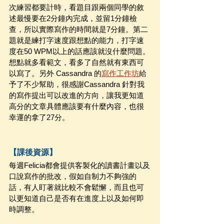
次練習都要計時，看題目跟兩個同學的敘
述最慢要在2分鐘內完成，並留1分鐘檢
查，所以實際寫作的時間就是7分鐘。第二
題就是練打字速度跟想點的能力，打字速
度在50 WPM以上的話應該就沒什麼問題。
想點就多看範文，看多了自然就有東西可
以寫了。另外 Cassandra 的
寫作工作坊
給
予了不少幫助，很感謝Cassandra 針對我
的寫作提出可以改進的方向，讓我更知道
高分的文章具體應該要有什麼內容，也很
幸運的拿了27分。
【課後資源】
每週Felicia都會提供客製化的讀書計畫以及
口說寫作的批改，假如自制力不夠強的
話，有人盯著就比較不會鬆懈，而且也可
以更知道自己是否有在進度上以及如何即
時調整。