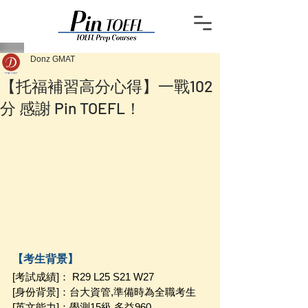
Donz GMAT
【托福補習高分心得】一戰102
分 感謝 Pin TOEFL！
【考生背景】
[考試成績]： R29 L25 S21 W27
[身份背景]：台大資管,準備時為全職考生
[英文能力]：學測15級 多益960