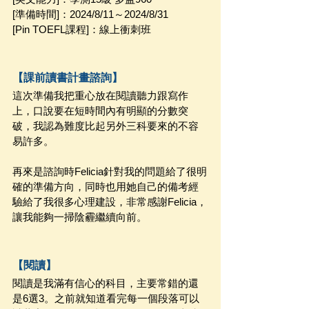
[準備時間]：2024/8/11～2024/8/31 
[Pin TOEFL課程]：線上衝刺班
【課前讀書計畫諮詢】
這次準備我把重心放在閱讀聽力跟寫作
上，口說要在短時間內有明顯的分數突
破，我認為難度比起另外三科要來的不容
易許多。
再來是諮詢時Felicia針對我的問題給了很明
確的準備方向，同時也用她自己的備考經
驗給了我很多心理建設，非常感謝Felicia，
讓我能夠一掃陰霾繼續向前。
【閱讀】
閱讀是我滿有信心的科目，主要常錯的還
是6選3。之前就知道看完每一個段落可以