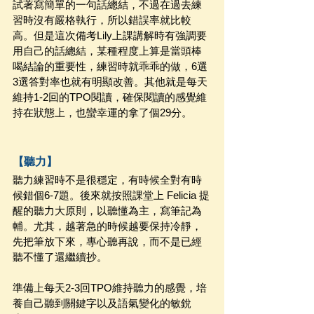
試著寫簡單的一句話總結，不過在過去練
習時沒有嚴格執行，所以錯誤率就比較
高。但是這次備考Lily上課講解時有強調要
用自己的話總結，某種程度上算是當頭棒
喝結論的重要性，練習時就乖乖的做，6選
3選答對率也就有明顯改善。其他就是每天
維持1-2回的TPO閱讀，確保閱讀的感覺維
持在狀態上，也蠻幸運的拿了個29分。
【聽力】
聽力練習時不是很穩定，有時候全對有時
候錯個6-7題。後來就按照課堂上 Felicia 提
醒的聽力大原則，以聽懂為主，寫筆記為
輔。尤其，越著急的時候越要保持冷靜，
先把筆放下來，專心聽再說，而不是已經
聽不懂了還繼續抄。
準備上每天2-3回TPO維持聽力的感覺，培
養自己聽到關鍵字以及語氣變化的敏銳