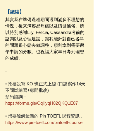
【總結】
其實我在準備過程期間遇到滿多不理想的
情況，後來滿容易焦慮以及憤世嫉俗。所
以特別感謝Lily, Felicia, Cassandra考前的
諮詢以及心理建設，讓我能針對自己各科
的問題跟心態去做調整，順利拿到需要留
學申請的分數。也祝福大家早日考到理想
的成績。
-
• 托福說寫 KO 班正式上線 (口說寫作14天
不間斷練習+顧問批改)
預約諮詢：
https://forms.gle/CqiiiyqH82QKQ1E87
• 想要暸解最新的 Pin TOEFL 課程資訊，
https://www.pin-toefl.com/pintoefl-course