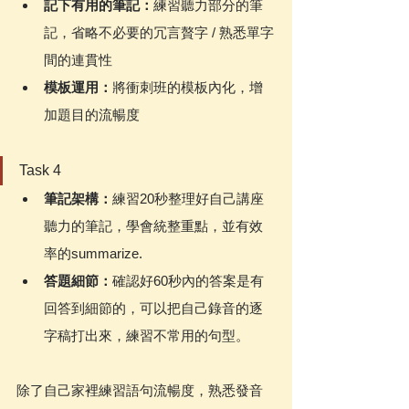
記下有用的筆記：
練習聽力部分的筆
記，省略不必要的冗言贅字 / 熟悉單字
間的連貫性
模板運用：
將衝刺班的模板內化，增
加題目的流暢度
Task 4
筆記架構：
練習20秒整理好自己講座
聽力的筆記，學會統整重點，並有效
率的summarize.
答題細節：
確認好60秒內的答案是有
回答到細節的，可以把自己錄音的逐
字稿打出來，練習不常用的句型。
除了自己家裡練習語句流暢度，熟悉發音