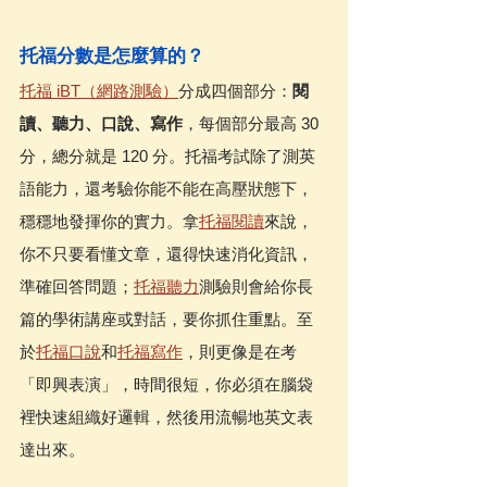
托福分數是怎麼算的？
托福 iBT（網路測驗）
分成四個部分：
閱
讀、聽力、口說、寫作
，每個部分最高 30 
分，總分就是 120 分。托福考試除了測英
語能力，還考驗你能不能在高壓狀態下，
穩穩地發揮你的實力。拿
托福閱讀
來說，
你不只要看懂文章，還得快速消化資訊，
準確回答問題；
托福聽力
測驗則會給你長
篇的學術講座或對話，要你抓住重點。至
於
托福口說
和
托福寫作
，則更像是在考
「即興表演」，時間很短，你必須在腦袋
裡快速組織好邏輯，然後用流暢地英文表
達出來。