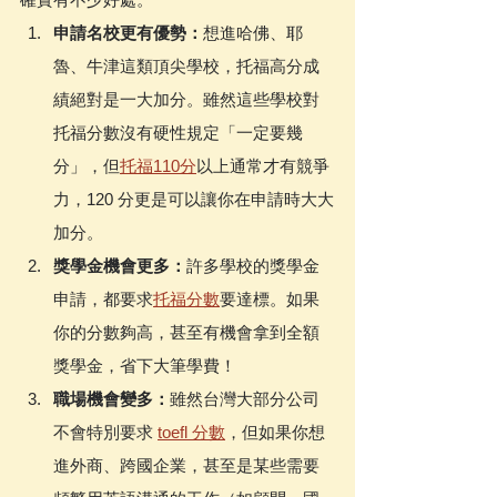
申請名校更有優勢：
想進哈佛、耶
魯、牛津這類頂尖學校，托福高分成
績絕對是一大加分。雖然這些學校對
托福分數沒有硬性規定「一定要幾
分」，但
托福110分
以上通常才有競爭
力，120 分更是可以讓你在申請時大大
加分。
獎學金機會更多：
許多學校的獎學金
申請，都要求
托福分數
要達標。如果
你的分數夠高，甚至有機會拿到全額
獎學金，省下大筆學費！
職場機會變多：
雖然台灣大部分公司
不會特別要求 
toefl 分數
，但如果你想
進外商、跨國企業，甚至是某些需要