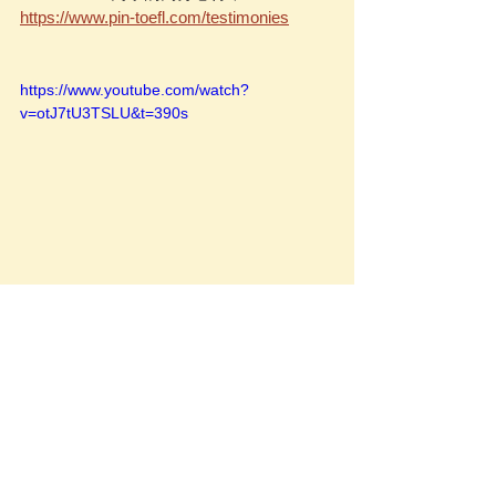
https://www.pin-toefl.com/testimonies
https://www.youtube.com/watch?
v=otJ7tU3TSLU&t=390s
-
如果你想快速考到理想托福分數，加入業
界破105+比例最高的Pin TOEFL進階衝刺
班！
｜Pin TOEFL課程方案資訊