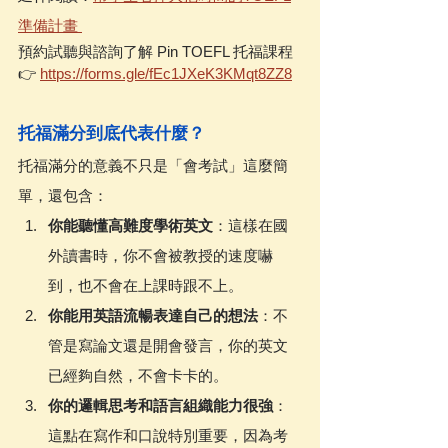
準備計畫 
預約試聽與諮詢了解 Pin TOEFL 托福課程 
👉 
https://forms.gle/fEc1JXeK3KMqt8ZZ8
托福滿分到底代表什麼？
托福滿分的意義不只是「會考試」這麼簡
單，還包含：
你能聽懂高難度學術英文
：這樣在國
外讀書時，你不會被教授的速度嚇
到，也不會在上課時跟不上。
你能用英語流暢表達自己的想法
：不
管是寫論文還是開會發言，你的英文
已經夠自然，不會卡卡的。
你的邏輯思考和語言組織能力很強
：
這點在寫作和口說特別重要，因為考