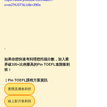
v=otJ7tU3TSLU&t=390s
-
如果你想快速考到理想托福分數，加入業
界破105+比例最高的Pin TOEFL進階衝刺
班！
｜Pin TOEFL課程方案資訊
實體直播衝刺班
線上影片衝刺班