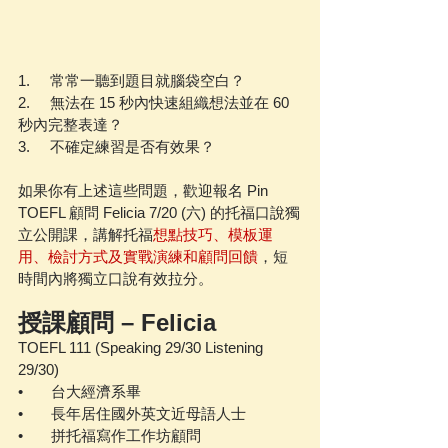
1.     常常一聽到題目就腦袋空白？
2.     無法在 15 秒內快速組織想法並在 60 
秒內完整表達？
3.     不確定練習是否有效果？
如果你有上述這些問題，歡迎報名 Pin 
TOEFL 顧問 Felicia 7/20 (六) 的托福口說獨
立公開課，講解托福
想點技巧、模板運
用、檢討方式及實戰演練和顧問回饋
，短
時間內將獨立口說有效拉分。
授課顧問 – Felicia
TOEFL 111 (Speaking 29/30 Listening 
29/30)
•       台大經濟系畢
•       長年居住國外英文近母語人士
•       拼托福寫作工作坊顧問