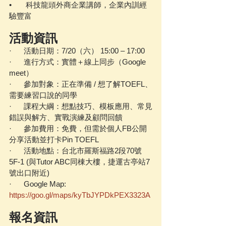
•       科技龍頭外商企業講師，企業內訓經
驗豐富
活動資訊
·      活動日期：7/20（六） 15:00 – 17:00
·      進行方式：實體＋線上同步（Google 
meet）
·      參加對象：正在準備 / 想了解TOEFL、
需要練習口說的同學
·      課程大綱：想點技巧、模板應用、常見
錯誤與解方、實戰演練及顧問回饋
·      參加費用：免費，但需於個人FB公開
分享活動並打卡Pin TOEFL
·      活動地點：台北市羅斯福路2段70號
5F-1 (與Tutor ABC同棟大樓，捷運古亭站7
號出口附近)
·      Google Map: 
https://goo.gl/maps/kyTbJYPDkPEX3323A
報名資訊