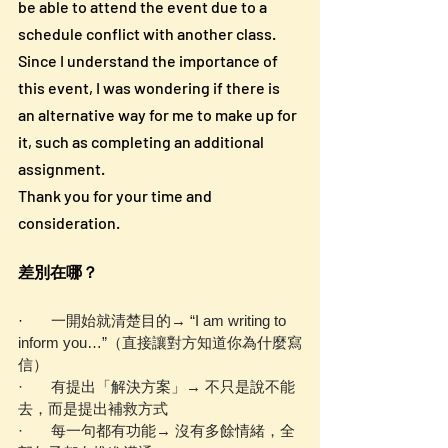
be able to attend the event due to a 
schedule conflict with another class.
Since I understand the importance of 
this event, I was wondering if there is 
an alternative way for me to make up for 
it, such as completing an additional 
assignment.
Thank you for your time and 
consideration.
差別在哪？
·      
 一開始就清楚目的→ “I am writing to 
inform you…”（直接讓對方知道你為什麼寫
信）
·       有提出「解決方案」→ 不只是說不能
去，而是提出補救方式
·       每一句都有功能→ 沒有多餘情緒，全