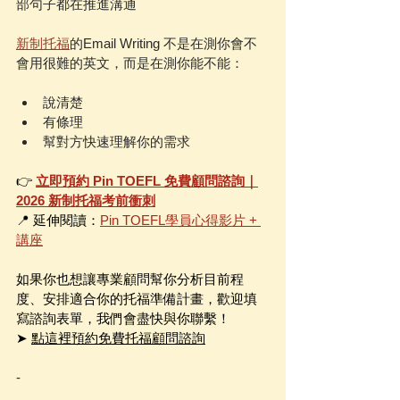
部句子都在推進溝通
新制托福
的Email Writing 不是在測你會不
會用很難的英文，而是在測你能不能：
說清楚 
有條理 
幫對方快速理解你的需求 
👉 
立即預約 Pin TOEFL 免費顧問諮詢｜
2026 新制托福考前衝刺
📍 延伸閱讀：
Pin TOEFL學員心得影片 + 
講座
如果你也想讓專業顧問幫你分析目前程
度、安排適合你的托福準備計畫，歡迎填
寫諮詢表單，我們會盡快與你聯繫！
➤ 
點這裡預約免費托福顧問諮詢
-