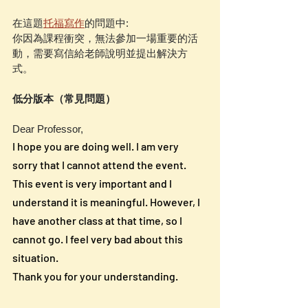
在這題
托福寫作
的問題中:
你因為課程衝突，無法參加一場重要的活
動，需要寫信給老師說明並提出解決方
式。
低分版本（常見問題）
Dear Professor,
I hope you are doing well. I am very 
sorry that I cannot attend the event. 
This event is very important and I 
understand it is meaningful. However, I 
have another class at that time, so I 
cannot go. I feel very bad about this 
situation.
Thank you for your understanding.