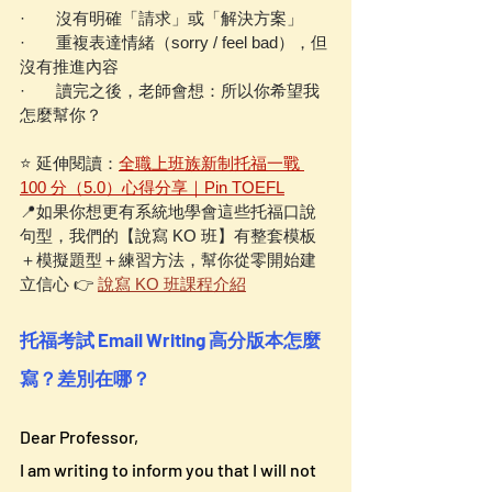
·       沒有明確「請求」或「解決方案」
·       重複表達情緒（sorry / feel bad），但
沒有推進內容
·       讀完之後，老師會想：所以你希望我
怎麼幫你？ 
⭐️ 延伸閱讀：
全職上班族新制托福一戰 
100 分（5.0）心得分享｜Pin TOEFL
📍如果你想更有系統地學會這些托福口說
句型，我們的【說寫 KO 班】有整套模板
＋模擬題型＋練習方法，幫你從零開始建
立信心 👉 
說寫 KO 班課程介紹
托福考試 Email Writing 高分版本怎麼
寫？差別在哪？
Dear Professor,
I am writing to inform you that I will not 