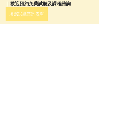
｜歡迎預約免費試聽及課程諮詢
填寫試聽諮詢表單
聯絡我們
有任何的問題，歡迎您來信詢問
Email：pintoefl@gmail.com
Pin TOEFL陪你一起拚托福！
Pin TOEFL顧問
TOEFL準備考試
2026新制托福
TOEFL Writing
Pin TOEFL 說寫
常見問題顧問解析