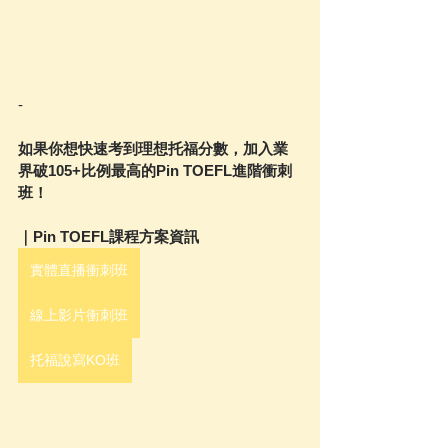
-
如果你想快速考到理想托福分數，加入業
界破105+比例最高的Pin TOEFL進階衝刺
班！
｜Pin TOEFL課程方案資訊
實體直播衝刺班
線上影片衝刺班
托福說寫KO班