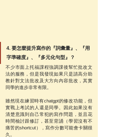
4. 要怎麼提升寫作的『詞彙量』、『用
字準確度』、『多元化句型』？
不少市面上托福課程強調課後幫忙批改文
法的服務，但是我發現如果只是請高分助
教針對文法批改及大方向內容批改，其實
同學的進步非常有限。
雖然現在練習時有chatgpt的修改功能，但
實戰上考試的人還是同學。因此如果沒有
清楚意識到自己常犯的寫作問題，並且花
時間檢討跟修訂，甚至背誦（學習沒有不
痛苦的shortcut），寫作分數可能會卡關很
久。