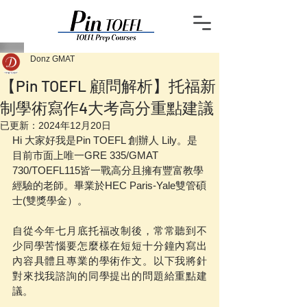
Donz GMAT
【Pin TOEFL 顧問解析】托福新
制學術寫作4大考高分重點建議
已更新：
2024年12月20日
Hi 大家好我是Pin TOEFL 創辦人 Lily。是
目前市面上唯一GRE 335/GMAT 
730/TOEFL115皆一戰高分且擁有豐富教學
經驗的老師。畢業於HEC Paris-Yale雙管碩
士(雙獎學金）。
自從今年七月底托福改制後，常常聽到不
少同學苦惱要怎麼樣在短短十分鐘內寫出
內容具體且專業的學術作文。以下我將針
對來找我諮詢的同學提出的問題給重點建
議。