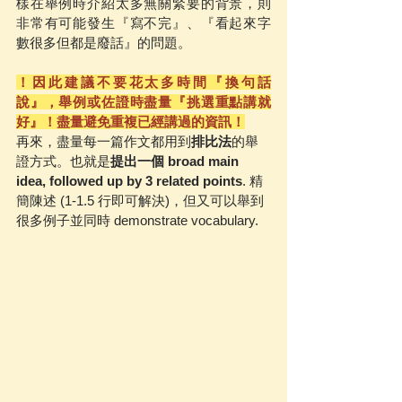
樣在舉例時介紹太多無關緊要的背景，則
非常有可能發生『寫不完』、『看起來字
數很多但都是廢話』的問題。
！因此建議不要花太多時間『換句話
說』，舉例或佐證時盡量『挑選重點講就
好』！盡量避免重複已經講過的資訊！
再來，盡量每一篇作文都用到
排比法
的舉
證方式。也就是
提出一個 broad main 
idea, followed up by 3 related points
. 精
簡陳述 (1-1.5 行即可解決)，但又可以舉到
很多例子並同時 demonstrate vocabulary.