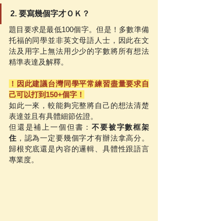
2. 要寫幾個字才ＯＫ？
題目要求是最低100個字。但是！多數準備
托福的同學並非英文母語人士，因此在文
法及用字上無法用少少的字數將所有想法
精準表達及解釋。
！因此建議台灣同學平常練習盡量要求自
己可以打到150+個字！
如此一來，較能夠完整將自己的想法清楚
表達並且有具體細節佐證。
但還是補上一個但書：
不要被字數框架
住
，認為一定要幾個字才有辦法拿高分。
歸根究底還是內容的邏輯、具體性跟語言
專業度。