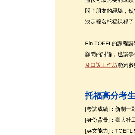
儘快考取需要的成績
問了朋友的經驗，然
決定報名托福課程了
Pin TOEFL的課
顧問的討論，也讓學
及口說工作坊
能夠參
托福高分考
[考試成績]：新制一戰10
[身份背景]：臺大
[英文能力]：TOEFL 