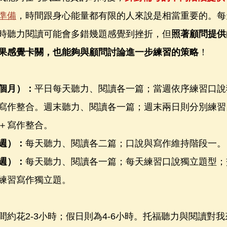
準備
，時間跟身心能量都有限的人來說是相當重要的。每
時聽力閱讀可能會多錯幾題感覺到挫折，但
照著顧問提供
果感覺卡關，也能夠與顧問討論進一步練習的策略
！
個月）：
平日每天聽力、閱讀各一篇；當週依序練習口說
寫作整合。週末聽力、閱讀各一篇；週末兩日則分別練習
＋寫作整合。
週）：
每天聽力、閱讀各二篇；口說與寫作維持階段一。
週）：
每天聽力、閱讀各一篇；每天練習口說獨立題型；
練習寫作獨立題。
間約花2-3小時；假日則為4-6小時。托福聽力與閱讀對