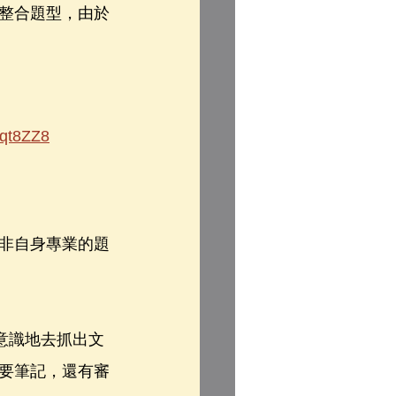
整合題型，由於
Mqt8ZZ8
非自身專業的題
意識地去抓出文
要筆記，還有審