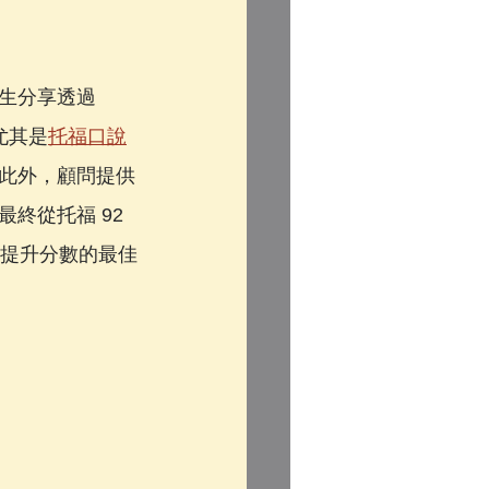
生分享透過 
尤其是
托福口說
此外，顧問提供
終從托福 92 
將是提升分數的最佳