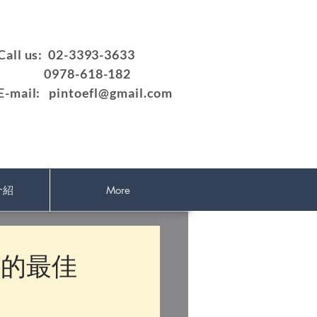
Call us: 02-3393-3633
0978-618-182
E-mail:
pintoefl@gmail.com
介紹
More
備的最佳