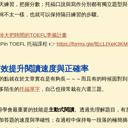
天練習，把握分數；托福口說與寫作分別都有獨立題型與
輯不太一樣，也就可以保持隔日練習的步驟。
掉大把時間的TOEFL準備計畫
n TOEFL 托福課程 👉 
https://forms.gle/fEc1JXeK3K
有效提升閱讀速度與正確率
的點就在於文章實在是有夠長～～～而且有的時候面對到
多陌生的
托福單字
，自己也很常栽在六選三題。
我覺得學會最重要的技能是
主動式閱讀
。透過先理解題目，有
加答題的速度與準確性；在過程中保持每一段落的極簡摘