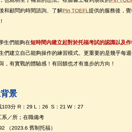
，也就萌生了補習的想法。在臉書上看到朋友的
Pin T
後和顧問約時間諮詢、了解
Pin TOEFL
提供的服務後，覺
！
程讓學生們能夠在
短時間內建立起對於托福考試的認識以及作
生們建立自己能夠操作的練習模式。更重要的是幾乎每週
與，有實戰的體驗感！有回饋也才有進步的方向！
生背景
3分 R：29 L：26  S：21 W：27
社工系／所；在職備考
92 （2023.6 舊制托福）