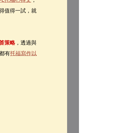
OEFL托福心得文
，
得值得一試，就
答策略
，透過與
都有
托福寫作以