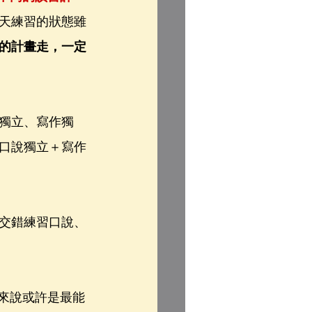
天練習的狀態雖
的計畫走，一定
獨立、寫作獨
口說獨立＋寫作
交錯練習口說、
我來說或許是最能