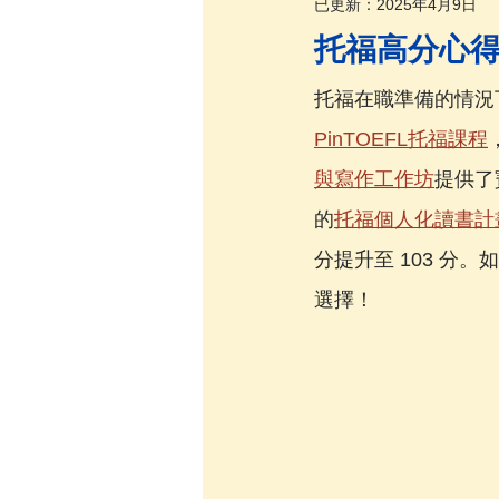
已更新：
2025年4月9日
托福高分心
托福在職準備的情況
PinTOEFL托福課程
與寫作工作坊
提供了
的
托福個人化讀書計
分提升至 103 分
選擇！