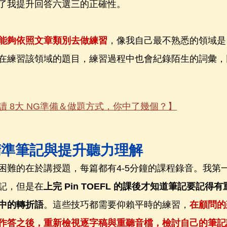
了我提升回答六選三的正確性。
能夠依照文章類別去做練習
，像我自己最不熟悉的領域是
在練習該領域的題目，練習過程中也會紀錄陌生的詞彙，
讀 8大 NG準備＆做題方式，你中了幾個？】
精準筆記與提升聽力理解
困難的在於講授題，每篇都有4-5分鐘的課程錄音。我第
記，但是在
上完 Pin TOEFL 的課後才知道筆記要記得
中的轉折語
。這些技巧都需要仰賴平時的練習，
在顧問的
作答之後，重新檢視逐字稿與重聽音檔，檢討自己的筆記