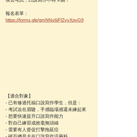
報名表單：
https://forms.gle/gmNNs6iFfZvyXpyG9
【適合對象】
- 已有修過托福口說寫作學生，但是：
- 考試迫在眉睫，手感臨場感還未練起來
- 想要快速提升口說寫作能力
- 對自己練習成效毫無頭緒
- 需要有人督促打擊拖延症
- 破百總是卡在口說寫作這兩科