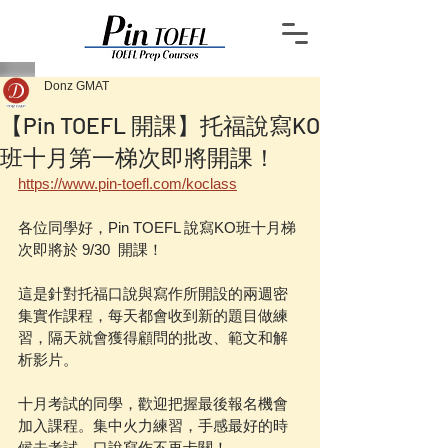
Donz GMAT
【Pin TOEFL 開課】托福說寫KO
班十月第一梯次即將開課！
https://www.pin-toefl.com/koclass
各位同學好，Pin TOEFL 說寫KO班十月梯
次即將於 9/30  開課！
這是針對托福口說與寫作所開設的兩週密
集實作課程，每天都會收到新的題目做練
習，隔天就會獲得顧問的批改、範文和解
析影片。
十月考試的同學，歡迎把握最後報名機會
加入課程。集中火力練習，手感最好的時
候去考試，口說寫作不再卡關！