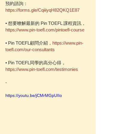
預約諮詢：
https://forms.gle/CqiiiyqH82QKQ1E87
• 想要暸解最新的 Pin TOEFL 課程資訊，
https://www.pin-toefl.com/pintoefl-course
• Pin TOEFL顧問介紹，
https://www.pin-
toefl.com/our-consultants
• Pin TOEFL同學的高分心得，
https://www.pin-toefl.com/testimonies
-
https://youtu.be/jCMrMGpUIIo