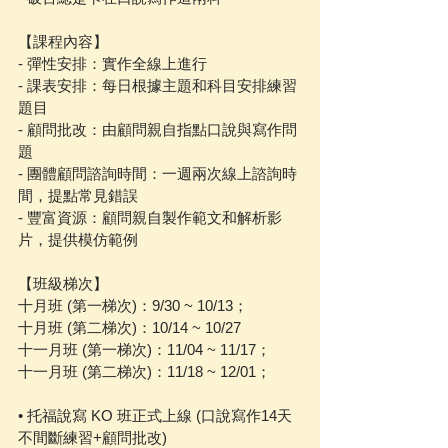
【課程內容】
- 彈性安排：實作全線上進行
- 課表安排：每日根據主題和科目安排練習
題目
- 顧問批改：由顧問親自指點口說與寫作問
題
- 團體顧問諮詢時間：一週兩次線上諮詢時
間，提點常見錯誤
- 豐富資源：顧問親自製作範文和解析影
片，提供模仿範例
【班級梯次】
十月班 (第一梯次)：9/30 ~ 10/13；
十月班 (第二梯次)：10/14 ~ 10/27
十一月班 (第一梯次)：11/04 ~ 11/17；
十一月班 (第二梯次)：11/18 ~ 12/01；
• 托福說寫 KO 班正式上線 (口說寫作14天
不間斷練習+顧問批改)