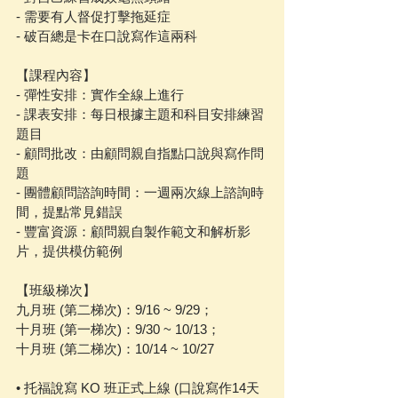
- 需要有人督促打擊拖延症
- 破百總是卡在口說寫作這兩科
【課程內容】
- 彈性安排：實作全線上進行
- 課表安排：每日根據主題和科目安排練習
題目
- 顧問批改：由顧問親自指點口說與寫作問
題
- 團體顧問諮詢時間：一週兩次線上諮詢時
間，提點常見錯誤
- 豐富資源：顧問親自製作範文和解析影
片，提供模仿範例
【班級梯次】
九月班 (第二梯次)：9/16 ~ 9/29；
十月班 (第一梯次)：9/30 ~ 10/13；
十月班 (第二梯次)：10/14 ~ 10/27
• 托福說寫 KO 班正式上線 (口說寫作14天