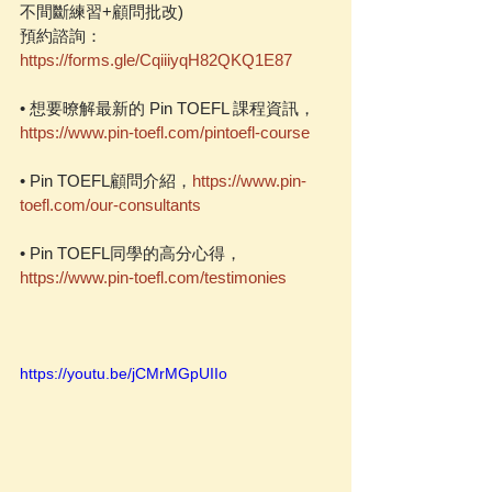
不間斷練習+顧問批改)
預約諮詢：
https://forms.gle/CqiiiyqH82QKQ1E87
• 想要暸解最新的 Pin TOEFL 課程資訊，
https://www.pin-toefl.com/pintoefl-course
• Pin TOEFL顧問介紹，
https://www.pin-
toefl.com/our-consultants
• Pin TOEFL同學的高分心得，
https://www.pin-toefl.com/testimonies
https://youtu.be/jCMrMGpUIIo