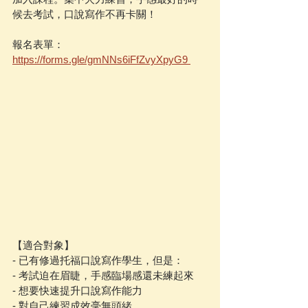
候去考試，口說寫作不再卡關！
報名表單：
https://forms.gle/gmNNs6iFfZvyXpyG9 
【適合對象】
- 已有修過托福口說寫作學生，但是：
- 考試迫在眉睫，手感臨場感還未練起來
- 想要快速提升口說寫作能力
- 對自己練習成效毫無頭緒