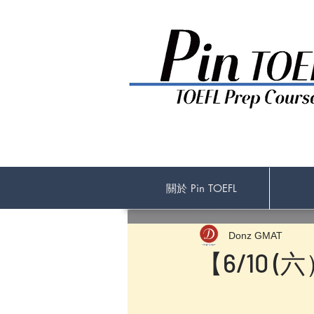
關於 Pin TOEFL
Donz GMAT
【6/10 