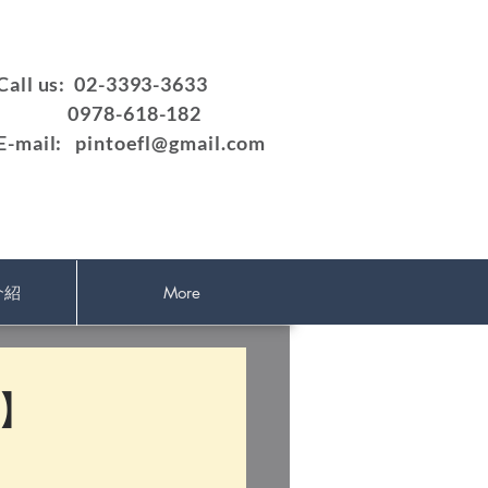
Call us: 02-3393-3633
0978-618-182
E-mail:
pintoefl@gmail.com
介紹
More
課】