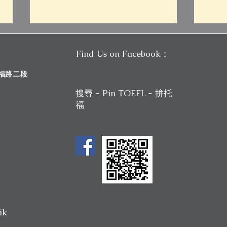
Find Us on Facebook：
斯福路二段
搜尋 - Pin TOEFL - 拚托
福
新制托福該怎麼準備？新制托
【Pi
福寫作工作坊開始報名 🔥 Pin
7/2
TOEFL
開課
ik