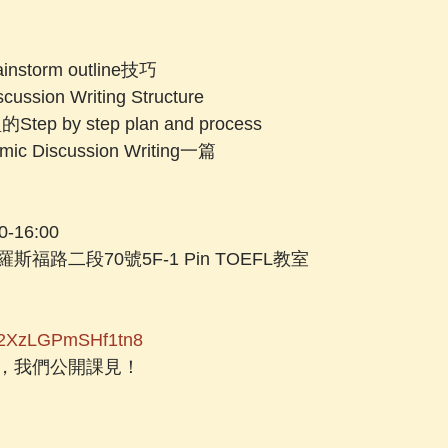
storm outline技巧
ssion Writing Structure
 by step plan and process
 Discussion Writing一篇
0-16:00
福路二段70號5F-1 Pin TOEFL教室
nz72XzLGPmSHf1tn8
，我們公開課見！