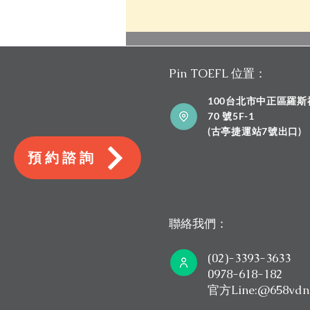
Pin TOEFL 位置：
100台北市中正區羅
70 號5F-1
​(古亭捷運站7號出口)
預約諮詢
2026 新制托福說明會，由考
取6.0的高分顧問主講｜Pin
TOEFL
聯絡我們：
(02)-3393-3633
0978-618-182
​官方Line:@658vdn