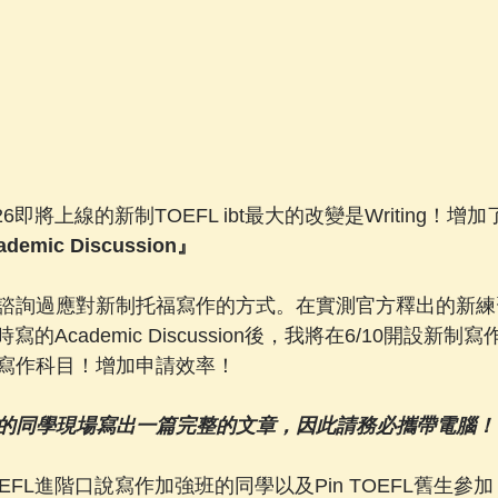
6即將上線的新制TOEFL ibt最大的改變是Writing！增
cademic Discussion』
諮詢過應對新制托福寫作的方式。在實測官方釋出的新練
寫的Academic Discussion後，我將在6/10開設新
寫作科目！增加申請效率！
的同學現場寫出一篇完整的文章，因此請務必攜帶電腦！
OEFL進階口說寫作加強班的同學以及Pin TOEFL舊生參加