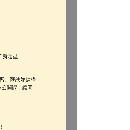
加了新題型
習、匯總並結構
制寫作公開課，讓同
！