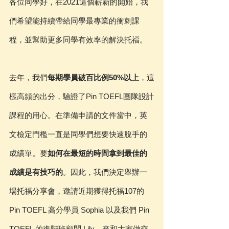
各位同學好，在2021這個嶄新的開始，我
們希望能持續帶給同學最專業的衝刺課
程，並幫助更多同學有效率的解決托福。
去年，我們
每期學員破百比例50%以上
，這
樣高頻的出分，驗證了Pin TOEFL團隊設計
課程的用心。在準備申請的文件當中，英
文檢定門檻一直是同學們想要快速脫手的
成績單。要
如何在最短的時間拿到最佳的
成績是有技巧的
。因此，我們決定舉辦一
場托福分享會，邀請近期獲得托福107的
Pin TOEFL 高分學員 Sophia 以及我們 Pin 
TOEFL 的進階班顧問 Lily，來和大家做交