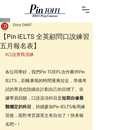
Donz GMAT
【Pin IELTS 全英顧問口說練習
五月報名表】
#口說實戰演練
各位同學好，我們Pin TOEFL合作夥伴Pin 
IELTS，距離暑期的時間逐漸拉近，準備考
試的學員也陸續在計劃自己的目標了。依
據學員回饋，口說這項科目是
短期自修最
難穩定的科目
，持續參加Pin IELTS每周練
習後，面對考官講英文有自信了！快來報
名吧~！