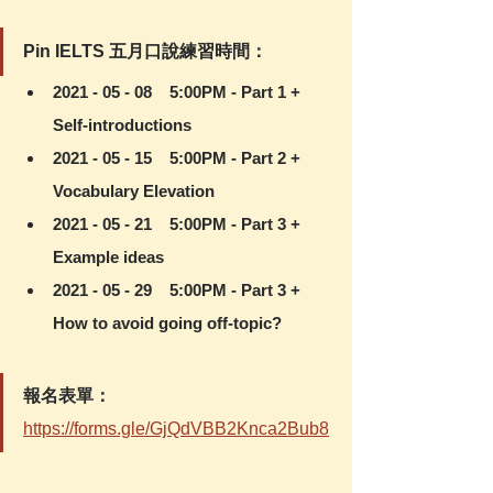
Pin IELTS 五月口說練習時間：
2021 - 05 - 08    5:00PM - Part 1 + 
Self-introductions
2021 - 05 - 15    5:00PM - Part 2 + 
Vocabulary Elevation
2021 - 05 - 21    5:00PM - Part 3 + 
Example ideas
2021 - 05 - 29    5:00PM - Part 3 + 
How to avoid going off-topic?
報名表單：
https://forms.gle/GjQdVBB2Knca2Bub8