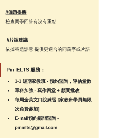
//偏題提醒
檢查同學回答有沒有重點
 //片語建議
依據答題語意 提供更適合的同義字或片語
Pin IELTS 服務：
1-1 短期家教班 - 預約諮詢，評估堂數
單科加強 - 寫作四堂 + 顧問批改
每周全英文口說練習 [家教班學員無限
次免費參加]
E-mail預約顧問諮詢 - 
pinielts@gmail.com