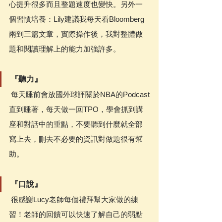
心提升很多而且整題速度也變快。另外一
個習慣培養：Lily建議我每天看Bloomberg
兩到三篇文章，實際操作後，我對整體做
題和閱讀理解上的能力加強許多。
『聽力』
 每天睡前會放國外球評關於NBA的Podcast
直到睡著，每天做一回TPO，學會抓到講
座和對話中的重點，不要聽到什麼就全部
寫上去，刪去不必要的資訊對做題很有幫
助。
『口說』
 很感謝Lucy老師每個禮拜幫大家做的練
習！老師的回饋可以快速了解自己的弱點