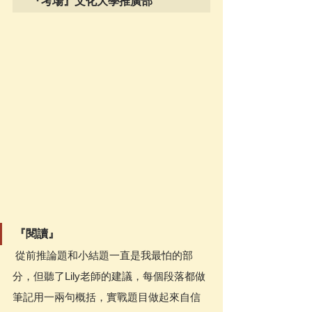
『考場』文化大學推廣部
『閱讀』
 從前推論題和小結題一直是我最怕的部
分，但聽了Lily老師的建議，每個段落都做
筆記用一兩句概括，實戰題目做起來自信