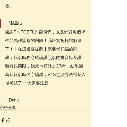
效。
『結語』
謝謝Pin TOEFL的顧問們，以及針對每個學
生弱點作調整的回饋！我終於把托福解決
了！！在這邊要提醒未來要考托福的同
學，報名時務必確認護照名的拼音以及護
照有效期限，我原本預計是2/6考，結果因
為我報名時名字填錯，ETS也沒辦法讓我入
場考試了~~大家要注意!
 - Daniel
心得分享