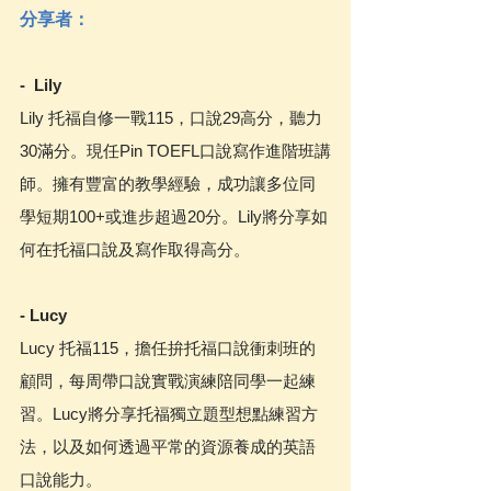
分享者：
-  Lily
Lily 托福自修一戰115，口說29高分，聽力
30滿分。現任Pin TOEFL口說寫作進階班講
師。擁有豐富的教學經驗，成功讓多位同
學短期100+或進步超過20分。Lily將分享如
何在托福口說及寫作取得高分。
- Lucy
Lucy 托福115，擔任拚托福口說衝刺班的
顧問，每周帶口說實戰演練陪同學一起練
習。Lucy將分享托福獨立題型想點練習方
法，以及如何透過平常的資源養成的英語
口說能力。