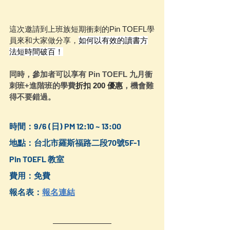
這次邀請到上班族短期衝刺的Pin TOEFL學
員來和大家做分享，
如何以有效的讀書方
法短時間破百！
同時，參加者可以享有 Pin TOEFL 九月衝
刺班+進階班的學費
折扣 200 優惠
，機會難
得不要錯過。
時間：9/6 (日) PM 12:10 ~ 13:00
地點：台北市羅斯福路二段70號5F-1  
Pin TOEFL 教室
費用：免費
報名表：
報名連結