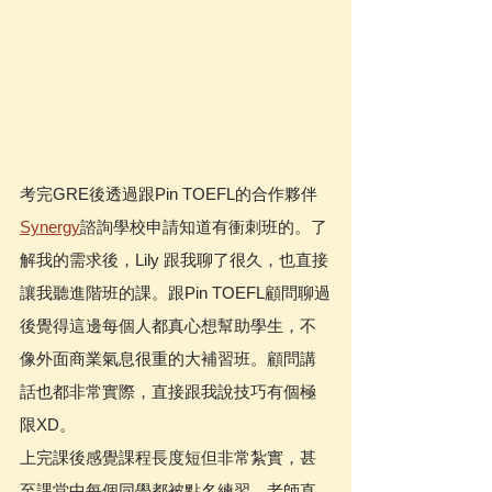
考完GRE後透過跟Pin TOEFL的合作夥伴
Synergy
諮詢學校申請知道有衝刺班的。了
解我的需求後，Lily 跟我聊了很久，也直接
讓我聽進階班的課。跟Pin TOEFL顧問聊過
後覺得這邊每個人都真心想幫助學生，不
像外面商業氣息很重的大補習班。顧問講
話也都非常實際，直接跟我說技巧有個極
限XD。
上完課後感覺課程長度短但非常紮實，甚
至課堂中每個同學都被點名練習，老師直