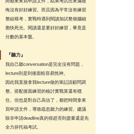
間都來來寫申請文件，結果考試出來滿後
悔沒有好好練習。而且因為平常沒有練習
整組模考，實戰時遇到閱讀加試整個腦細
胞快死光。閱讀還是要好好練習，畢竟是
分數的基本盤。
『聽力』
我自己聽conversation是完全沒有問題，
lecture則是到後面較容易恍神。
因此我直接拿我lecture做的筆記請顧問調
整。搭配後面練習的檢討實戰算還有穩
住。但也是對自己高估了，都把時間拿來
寫申請文件，導致疏忽聽力的練習。建議
除非申請deadline真的很趕否則盡量還是先
全力拚托福考試。