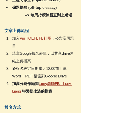
偏題提醒 (off-topic essay)
--> 每周持續練習直到上考場
文章上傳流程
加入
Pin TOEFL FB社團
，公告當周題
目
填寫Google報名表單，以共享drive連
結上傳檔案
於報名表定日期當天12:00前上傳 
Word + PDF 檔案到Google Drive
加高分寫作顧問
Lucy老師FB
 - Lucy 
Liang
聯繫批改過的檔案
報名方式