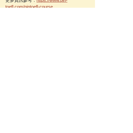
更多資訊參考：
https://www.pin-
toefl.com/pintoefl-course
E-mail 預約諮詢：pintoefl@gmail.com
拚托福最新公告
查看全部
相關文章