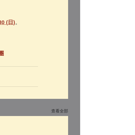
0 (日)
。
習團
查看全部