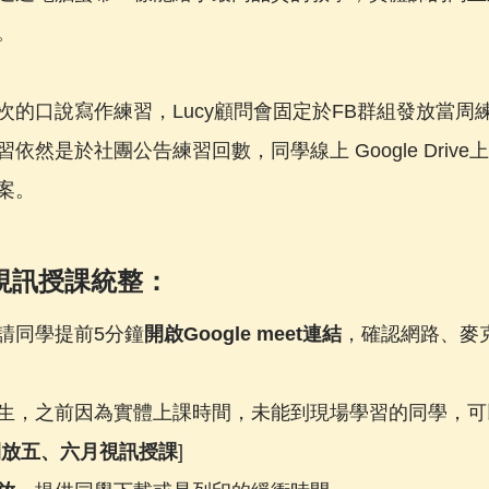
。
次的口說寫作練習，Lucy顧問會固定於FB群組發放當周
依然是於社團公告練習回數，同學線上 Google Driv
案。
L 視訊授課統整：
請同學提前5分鐘
開啟Google meet連結
，確認網路、麥
生，之前因為實體上課時間，未能到現場學習的同學，可
開放五、六月視訊授課
]