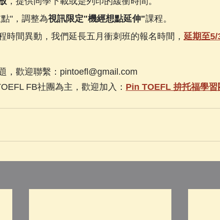
放
，提供同學下載或是列印的緩衝時間。
重點"，調整為
視訊限定"機經想點延伸"
課程。
程時間異動，我們延長五月衝刺班的報名時間，
延期至5/3
迎聯繫：pintoefl@gmail.com
TOEFL FB社團為主，歡迎加入：
Pin TOEFL 拚托福學