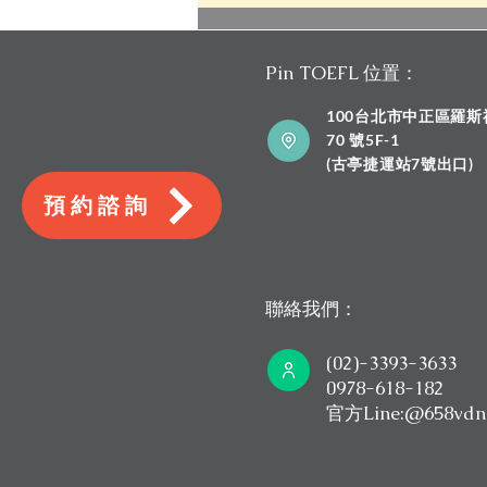
取6.0的高分顧問主講｜Pin
TOEFL
Pin TOEFL 位置：
100台北市中正區羅
70 號5F-1
​(古亭捷運站7號出口)
預約諮詢
聯絡我們：
(02)-3393-3633
0978-618-182
​官方Line:@658vdn