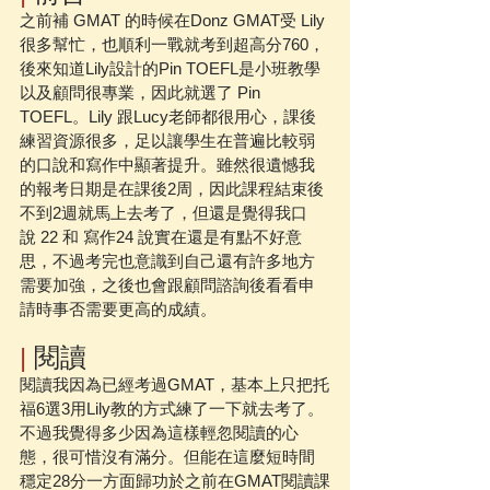
之前補 GMAT 的時候在Donz GMAT受 Lily 
很多幫忙，也順利一戰就考到超高分760，
後來知道Lily設計的Pin TOEFL是小班教學
以及顧問很專業，因此就選了 Pin 
TOEFL。Lily 跟Lucy老師都很用心，課後
練習資源很多，足以讓學生在普遍比較弱
的口說和寫作中顯著提升。雖然很遺憾我
的報考日期是在課後2周，因此課程結束後
不到2週就馬上去考了，但還是覺得我口
說 22 和 寫作24 說實在還是有點不好意
思，不過考完也意識到自己還有許多地方
需要加強，之後也會跟顧問諮詢後看看申
請時事否需要更高的成績。 
|
 閱讀
閱讀我因為已經考過GMAT，基本上只把托
福6選3用Lily教的方式練了一下就去考了。
不過我覺得多少因為這樣輕忽閱讀的心
態，很可惜沒有滿分。但能在這麼短時間
穩定28分一方面歸功於之前在GMAT閱讀課