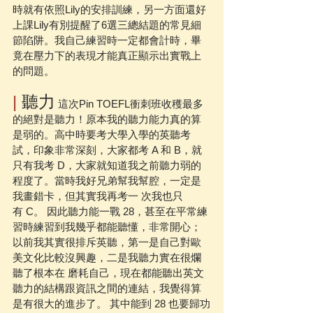
時就有依照Lily的安排訓練，另一方面還好
上課Lily有別提醒了6選三總結題的常見細
節陷阱。我自己練習時一定都會計時，畢
竟在壓力下的表現才能真正顯示出實戰上
的問題。 
|
 聽力
 這次Pin TOEFL衝刺班收穫最多
的絕對是聽力！原本我的聽力能力真的算
是弱的。高中時要考大學入學的英聽考
試，印象非常深刻，大家都考 A 和 B，就
只有我考 D，大家就知道我之前聽力弱的
程度了。當時我好兄弟幫我幫腔，一定是
我畫錯卡，但其實我再考一 次我也只
有 C。 因此聽力能一戰 28，甚至在平常練
習時練習到我幾乎都能聽懂，非常開心；
以前我其實很排斥英聽，第一是自己對歐
美文化比較沒興趣，二是我聽力實在很爛
聽了根本在 磨耗自己，現在都能聽出英文
聽力的結構跟資訊之間的連結，我覺得算
是有很大的進步了。 其中能到 28 也要歸功