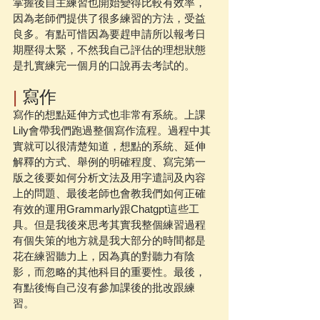
掌握後自主練習也開始變得比較有效率，
因為老師們提供了很多練習的方法，受益
良多。有點可惜因為要趕申請所以報考日
期壓得太緊，不然我自己評估的理想狀態
是扎實練完一個月的口說再去考試的。
|
 寫作
寫作的想點延伸方式也非常有系統。上課
Lily會帶我們跑過整個寫作流程。過程中其
實就可以很清楚知道，想點的系統、延伸
解釋的方式、舉例的明確程度、寫完第一
版之後要如何分析文法及用字遣詞及內容
上的問題、最後老師也會教我們如何正確
有效的運用Grammarly跟Chatgpt這些工
具。但是我後來思考其實我整個練習過程
有個失策的地方就是我大部分的時間都是
花在練習聽力上，因為真的對聽力有陰
影，而忽略的其他科目的重要性。最後，
有點後悔自己沒有參加課後的批改跟練
習。 