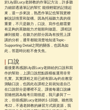
於Lily跟Lucy老師教的作筆記方法，許多聽
力細節透過筆記的幫忙 能很輕鬆的記憶起
來，退一步來說，熟悉作筆記也幫我更瞭
解說話情景和架構。因為托福聽力真的很
重要，不只是聽力，口說、寫作也都需要
有足夠的英聽能力才能順利做題。 課程訓
練到後期，在聽力的部分因為有按照上課
講的分析，通常都能清楚地知道Topic-
Supporting Detail之間的關係，也因為如
此，答題時比較不會失焦。 
|
 口說
最後要再感謝Lily跟Lucy老師給的口說和寫
作的幫助，上課口說想點跟模板運用非常
扎實。其實課程之前已經有跟Lily約在教室
測驗口說，也因此在課程之前就知道自己
在口說部分是哪裡不足。課後每週口說練
習雖然因為報考日期很趕，我只參與了一
次，但很感謝Lucy老師的1-1回饋。雖然我
考22，不過老師教的練習方式跟資源，我