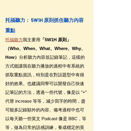
托福聽力： 5W1H 原則抓住聽力內容
重點
托福聽力
我主要用
「5W1H 原則」
（Who、When、What、Where、Why、
How）
分析聽力內容並記錄筆記，這樣的
方式能讓我在聽力播放的過程中有系統的
抓取重點資訊，特別是在對話題型中有很
好的效果。也建議同學可以開發自己快速
記筆記的方法，透過一些代號，像是以 ”+” 
代替 increase 等等，減少寫字的時間，盡
可能多記錄額外的內容。備考過程中也可
以每天聽一些英文 Podcast 像是 BBC，等
等，做為日常的語感訓練，養成穩定的英