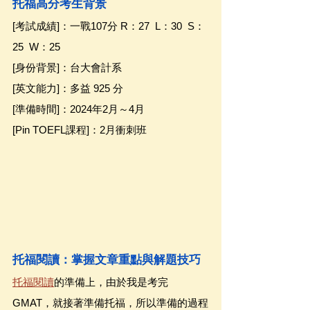
托福高分考生背景
[考試成績]：一戰107分 R：27  L：30  S：
25  W：25
[身份背景]：台大會計系
[英文能力]：多益 925 分
[準備時間]：2024年2月～4月
[Pin TOEFL課程]：2月衝刺班
托福閱讀：掌握文章重點與解題技巧
托福閱讀
的準備上，由於我是考完 
GMAT，就接著準備托福，所以準備的過程