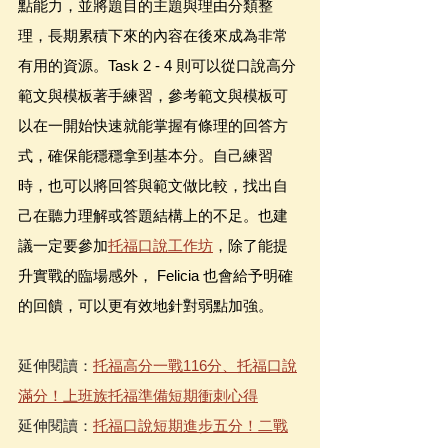
點能力，並將題目的主題與理由分類整
理，長期累積下來的內容在後來成為非常
有用的資源。Task 2 - 4 則可以從口說高分
範文與模板著手練習，參考範文與模板可
以在一開始快速就能掌握有條理的回答方
式，確保能穩穩拿到基本分。自己練習
時，也可以將回答與範文做比較，找出自
己在聽力理解或答題結構上的不足。也建
議一定要參加
托福口說工作坊
，除了能提
升實戰的臨場感外， Felicia 也會給予明確
的回饋，可以更有效地針對弱點加強。
延伸閱讀：
托福高分一戰116分、托福口說
滿分！上班族托福準備短期衝刺心得
延伸閱讀：
托福口說短期進步五分！二戰