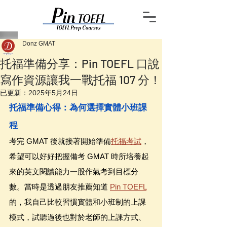
Donz GMAT
托福準備分享：Pin TOEFL 口說
寫作資源讓我一戰托福 107 分！
已更新：
2025年5月24日
托福準備心得：為何選擇實體小班課
程
考完 GMAT 後就接著開始準備
托福考試
，
希望可以好好把握備考 GMAT 時所培養起
來的英文閱讀能力一股作氣考到目標分
數。當時是透過朋友推薦知道 
Pin TOEFL
的，我自己比較習慣實體和小班制的上課
模式，試聽過後也對於老師的上課方式、