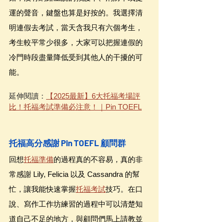
運的聲音，鍵盤也算是好按的。我選擇清
明連假去考試，當天含我只有六個考生，
考生較平常少很多，大家可以把握連假的
冷門時段盡量降低受到其他人的干擾的可
能。
延伸閱讀：
【2025最新】6大托福考場評
比！托福考試準備必注意！｜Pin TOEFL
托福高分感謝 Pin TOEFL 顧問群
回想
托福準備
的過程真的不容易，真的非
常感謝 Lily, Felicia 以及 Cassandra 的幫
忙，讓我能快速掌握
托福考試
技巧。在口
說、寫作工作坊練習的過程中可以清楚知
道自己不足的地方，與顧問們馬上請教並