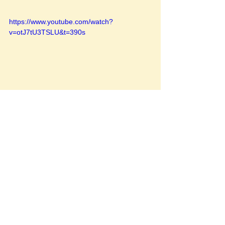
https://www.youtube.com/watch?
v=otJ7tU3TSLU&t=390s
-
如果你想快速考到理想托福分數，加入業
界破105+比例最高的Pin TOEFL進階衝刺
班！
｜Pin TOEFL課程方案資訊
實體直播衝刺班