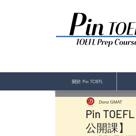
關於 Pin TOEFL
Donz GMAT
Pin TOEF
公開課】