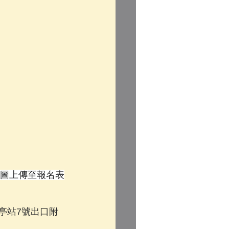
 並截圖上傳至報名表
古亭站7號出口附