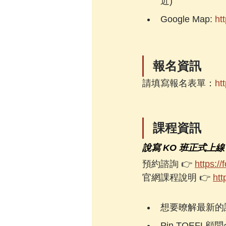
近)
Google Map: 
ht
報名資訊
請填寫報名表單：
ht
課程資訊
說寫 KO 班正式上線 
預約諮詢 👉 
https:/
官網課程說明 👉 
htt
想要暸解最新的
Pin TOEFL顧