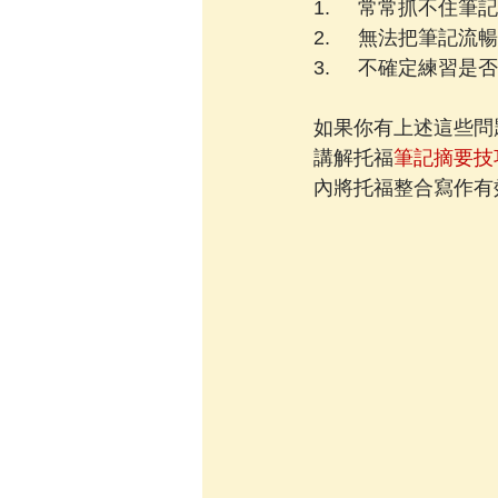
1.     常常抓不住
2.     無法把筆
3.     不確定練習
如果你有上述這些問題，歡
講解托福
筆記摘要技
內將托福整合寫作有