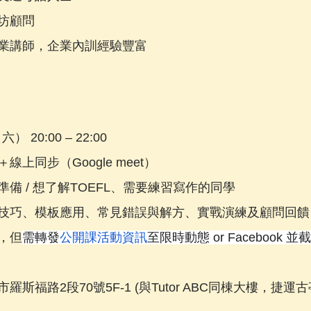
坊顧問
業講師，企業內訓經驗豐富
 20:00 – 22:00
上同步（Google meet）
備 / 想了解TOEFL、需要練習寫作的同學
技巧、模板應用、常見錯誤與解方、實戰演練及顧問回饋
，但
需轉發
公開課活動資訊
至限時動態 or Facebook
斯福路2段70號5F-1 (與Tutor ABC同棟大樓，捷運