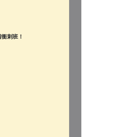
階衝刺班！