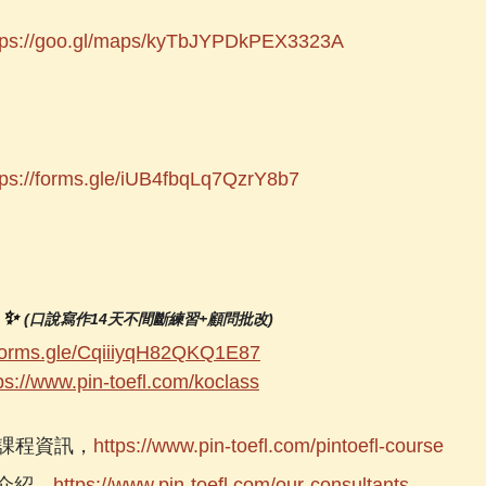
tps://goo.gl/maps/kyTbJYPDkPEX3323A
tps://forms.gle/iUB4fbqLq7QzrY8b7
✨ 
(口說寫作14天不間斷練習+顧問批改)
/forms.gle/CqiiiyqH82QKQ1E87
ps://www.pin-toefl.com/koclass
課程資訊，
https://www.pin-toefl.com/pintoefl-course
問介紹，
https://www.pin-toefl.com/our-consultants