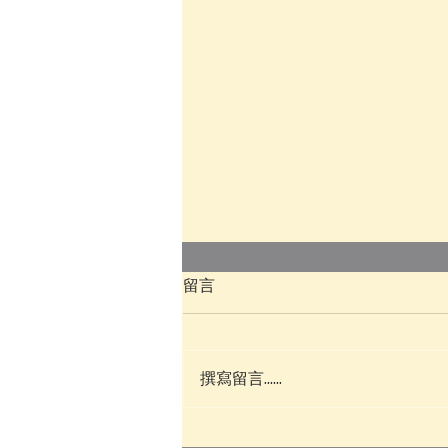
留言
撰寫留言......
托福考試一戰110分 - 小班制與