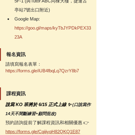
5F-1 (與Tutor ABC同棟大樓，捷運古
亭站7號出口附近)
Google Map: 
https://goo.gl/maps/kyTbJYPDkPEX33
23A
報名資訊
請填寫報名表單：
https://forms.gle/iUB4fbqLq7QzrY8b7
課程資訊
說寫 KO 班將於 6/15 正式上線 ✨ 
(口說寫作
14天不間斷練習+顧問批改)
預約諮詢提前了解課程資訊和相關優惠 👉 
https://forms.gle/CqiiiyqH82QKQ1E87