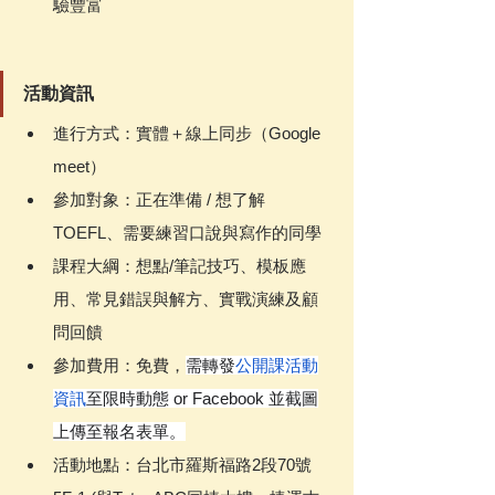
驗豐富
活動資訊
進行方式：實體＋線上同步（Google 
meet）
參加對象：正在準備 / 想了解
TOEFL、需要練習口說與寫作的同學
課程大綱：想點/筆記技巧、模板應
用、常見錯誤與解方、實戰演練及顧
問回饋
參加費用：免費，
需轉發
公開課活動
資訊
至限時動態 or Facebook 並截圖
上傳至報名表單。
活動地點：台北市羅斯福路2段70號