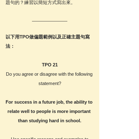
題句的？練習以簡短方式寫出來。
以下用TPO做偏題範例以及正確主題句寫
法：
TPO 21
Do you agree or disagree with the following 
statement?
For success in a future job, the ability to 
relate well to people is more important 
than studying hard in school.