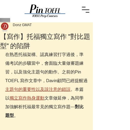
Donz GMAT
【寫作】托福獨立寫作 "對比題
型" 的陷阱
在熟悉托福架構、認真練習打字過後，準
備考試的步驟當中，會面臨大量做審題練
習，以及強化主題句的動作。之前的Pin 
TOEFL 寫作文章中，Davin顧問已經提醒過
主題句的重要性以及該注意的錯誤
。本篇
以
獨立寫作熱身運動
文章做延伸，為同學
加強解析托福最常見的獨立寫作題---
對比
題型
。