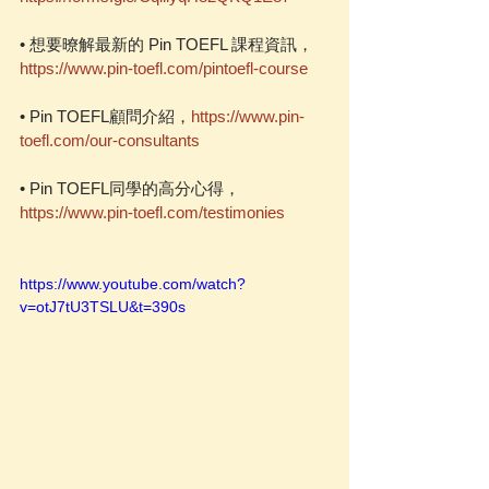
• 想要暸解最新的 Pin TOEFL 課程資訊，
https://www.pin-toefl.com/pintoefl-course
• Pin TOEFL顧問介紹，
https://www.pin-
toefl.com/our-consultants
• Pin TOEFL同學的高分心得，
https://www.pin-toefl.com/testimonies
https://www.youtube.com/watch?
v=otJ7tU3TSLU&t=390s