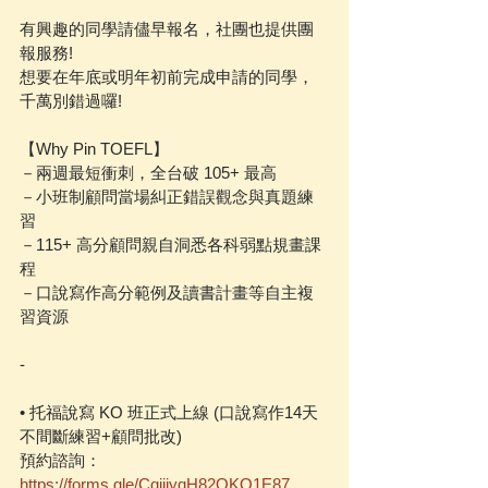
有興趣的同學請儘早報名，社團也提供團
報服務!
想要在年底或明年初前完成申請的同學，
千萬別錯過囉!
【Why Pin TOEFL】
－兩週最短衝刺，全台破 105+ 最高
－小班制顧問當場糾正錯誤觀念與真題練
習
－115+ 高分顧問親自洞悉各科弱點規畫課
程
－口說寫作高分範例及讀書計畫等自主複
習資源
-
• 托福說寫 KO 班正式上線 (口說寫作14天
不間斷練習+顧問批改)
預約諮詢：
https://forms.gle/CqiiiyqH82QKQ1E87