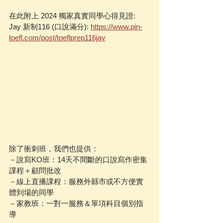
在此附上 2024 獨家真實同學心得見證:
Jay 新制116 (口說滿分): 
https://www.pin-
toefl.com/post/toeflprep116jay
除了衝刺班，我們也提供：
－說寫KO班：14天不間斷的口說寫作密集
課程＋顧問批改
－線上直播課程：服務外縣市或不方便實
體到場的同學
－家教班：一對一服務＆單項科目個別指
導