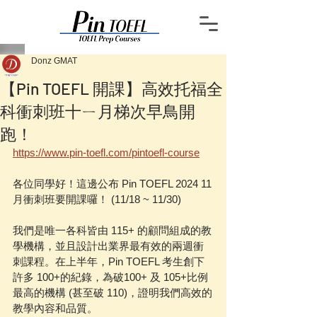
Donz GMAT
【Pin TOEFL 開課】高效托福全
科衝刺班十ㄧ月梯次早鳥開
跑！
https://www.pin-toefl.com/pintoefl-course
各位同學好！這邊公布 Pin TOEFL 2024 11
月衝刺班要開課囉！ (11/18 ~ 11/30)
我們是唯一各科皆由 115+ 的顧問組成的教
學機構，並且設計出業界最有效的兩週衝
刺課程。在上半年，Pin TOEFL 考生創下
許多 100+的紀錄，為破100+ 及 105+比例
最高的機構 (甚至破 110)，證明我們高效的
教學內容和品質。